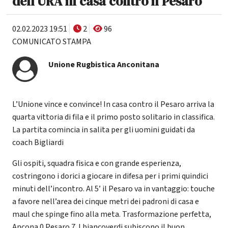
dell'URA in casa contro il Pesaro
02.02.2023 19:51
2
96
COMUNICATO STAMPA
Unione Rugbistica Anconitana
L’Unione vince e convince! In casa contro il Pesaro arriva la
quarta vittoria di fila e il primo posto solitario in classifica.
La partita comincia in salita per gli uomini guidati da
coach Bigliardi
Gli ospiti, squadra fisica e con grande esperienza,
costringono i dorici a giocare in difesa per i primi quindici
minuti dell’incontro. Al 5’ il Pesaro va in vantaggio: touche
a favore nell’area dei cinque metri dei padroni di casa e
maul che spinge fino alla meta. Trasformazione perfetta,
Ancona 0 Pesaro 7. I biancoverdi subiscono il buon