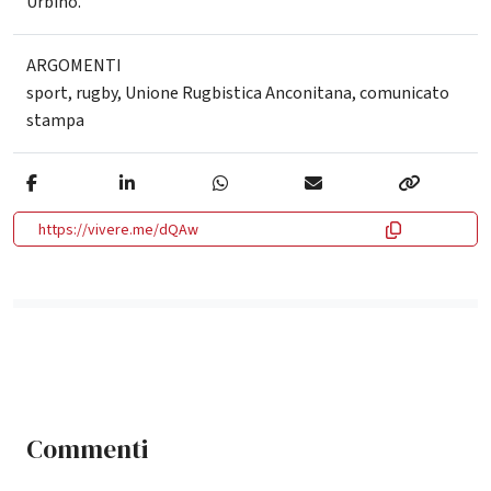
Urbino.
ARGOMENTI
sport
,
rugby
,
Unione Rugbistica Anconitana
,
comunicato
stampa
https://vivere.me/dQAw
Commenti