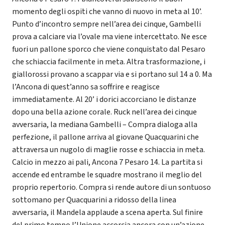
momento degli ospiti che vanno di nuovo in meta al 10’.
Punto d’incontro sempre nell’area dei cinque, Gambelli
prova a calciare via l’ovale ma viene intercettato. Ne esce
fuori un pallone sporco che viene conquistato dal Pesaro
che schiaccia facilmente in meta. Altra trasformazione, i
giallorossi provano a scappar via e si portano sul 14 a 0. Ma
l’Ancona di quest’anno sa soffrire e reagisce
immediatamente. Al 20’ i dorici accorciano le distanze
dopo una bella azione corale. Ruck nell’area dei cinque
avversaria, la mediana Gambelli – Compra dialoga alla
perfezione, il pallone arriva al giovane Quacquarini che
attraversa un nugolo di maglie rosse e schiaccia in meta.
Calcio in mezzo ai pali, Ancona 7 Pesaro 14. La partita si
accende ed entrambe le squadre mostrano il meglio del
proprio repertorio. Compra si rende autore di un sontuoso
sottomano per Quacquarini a ridosso della linea
avversaria, il Mandela applaude a scena aperta. Sul finire
del primo tempo l’Unione accorcia ancora con un’azione