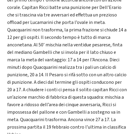
corale. Capitan Ricci batte una punizione per Dell’Erario
che si trascina via tre avversari ed effettua un prezioso
offload per Lucamarini che porta l’ovale in meta.
Quacquarini non trasforma, la prima frazione si chiude 14 a
12 per gli ospiti. Il secondo tempo è tutto di marca
anconetana. Al 50’ mischia nella ventidue pesarese, finta
del mediano Gambelli che si invola per il lato chiuso e
marca la meta del vantaggio: 17 a 14 per l’Ancona. Dieci
minuti dopo Quacquarini realizza tra i pali un calcio di
punizione, 20 a 14. Il Pesaro si rifà sotto con un altro calcio
di punizione. A dieci dal termine gli ospiti conducono per
20 a 17. A chiudere i conti ci pensa il solito capitan Ricci con
un’azione marchio di fabbrica di questa squadra: mischia a
favore a ridosso dell’area dei cinque avversaria, Ricci si
impossessa del pallone e con Gambelli a sostegno va in
meta. Quacquarini trasforma. Ancona vince 27 a 17. La
prossima partita il 19 febbraio contro l’ultima in classifica