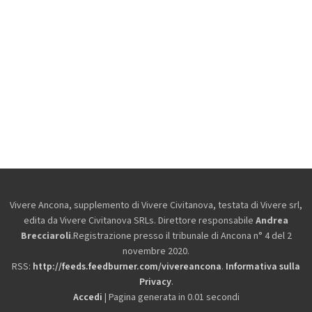
Vivere Ancona, supplemento di Vivere Civitanova, testata di Vivere srl,
edita da
Vivere Civitanova SRLs. Direttore responsabile
Andrea
Brecciaroli
.Registrazione presso il tribunale di Ancona n° 4 del 2
novembre 2020.
RSS:
http://feeds.feedburner.com/vivereancona
.
Informativa sulla
Privacy
.
Accedi
| Pagina generata in 0.01 secondi