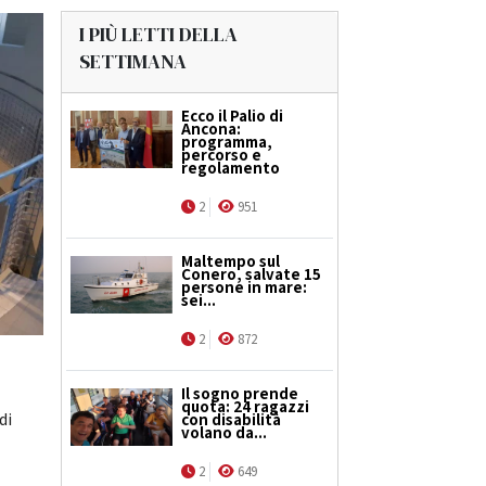
I PIÙ LETTI DELLA
SETTIMANA
Ecco il Palio di
Ancona:
programma,
percorso e
regolamento
2
951
Maltempo sul
Conero, salvate 15
persone in mare:
sei...
2
872
Il sogno prende
quota: 24 ragazzi
di
con disabilità
volano da...
2
649