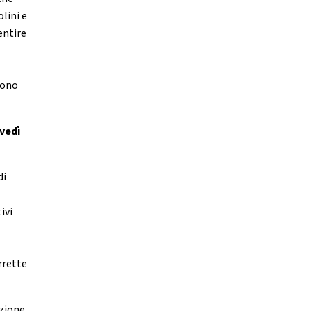
lini e
entire
sono
ovedì
di
ivi
rrette
azione