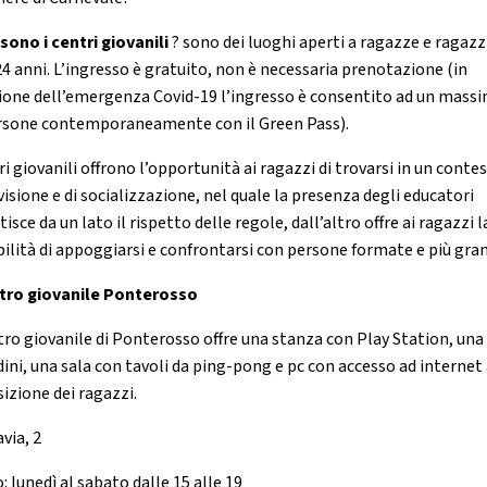
sono i centri giovanili
? sono dei luoghi aperti a ragazze e ragazzi
24 anni. L’ingresso è gratuito, non è necessaria prenotazione (in
ione dell’emergenza Covid-19 l’ingresso è consentito ad un massi
rsone contemporaneamente con il Green Pass).
ri giovanili offrono l’opportunità ai ragazzi di trovarsi in un contes
isione e di socializzazione, nel quale la presenza degli educatori
isce da un lato il rispetto delle regole, dall’altro offre ai ragazzi l
bilità di appoggiarsi e confrontarsi con persone formate e più gran
tro giovanile Ponterosso
ntro giovanile di Ponterosso offre una stanza con Play Station, una
dini, una sala con tavoli da ping-pong e pc con accesso ad internet
sizione dei ragazzi.
avia, 2
: lunedì al sabato dalle 15 alle 19