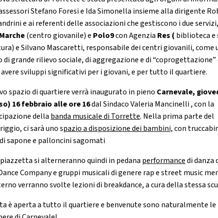
 assessori Stefano Foresi e Ida Simonella insieme alla dirigente R
ndrini e ai referenti delle associazioni che gestiscono i due servizi
Marche
(centro giovanile) e
Polo9
con Agenzia
Res (
biblioteca e 
tura) e Silvano Mascaretti, responsabile dei centri giovanili, come
o di grande rilievo sociale, di aggregazione e di “coprogettazione”
avere sviluppi significativi per i giovani, e per tutto il quartiere.
ovo spazio di quartiere verrà inaugurato in pieno
Carnevale, giove
so) 16 febbraio alle ore 16
dal Sindaco Valeria Mancinelli , con la
cipazione della
banda musicale di Torrette
. Nella prima parte del
iggio, ci sarà uno s
pazio a disposizione dei bambini,
con truccabi
 di sapone e palloncini sagomati
 piazzetta si alterneranno quindi in pedana
performance
di danza 
Dance Company e gruppi musicali di genere rap e street music me
terno verranno svolte lezioni di breakdance, a cura della stessa scu
sta è aperta a tutto il quartiere e benvenute sono naturalmente le
ere di Carnevale!