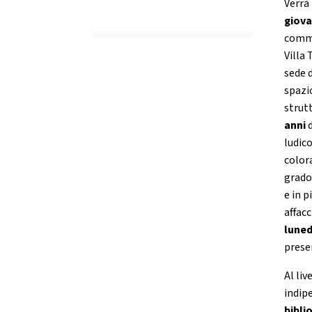
Verrà
giova
comme
Villa 
sede 
spazi
strut
anni
d
ludico
colora
grado
e in 
affacc
luned
prese
Al liv
indip
bibli