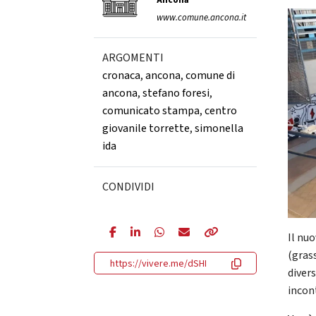
Ancona
www.comune.ancona.it
ARGOMENTI
cronaca
,
ancona
,
comune di
ancona
,
stefano foresi
,
comunicato stampa
,
centro
giovanile torrette
,
simonella
ida
CONDIVIDI
Il nu
(gras
https://vivere.me/dSHI
divers
incon