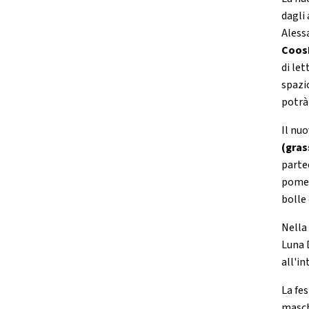
dagli
Alessa
Coos
di let
spazi
potrà 
Il nu
(gras
parte
pomer
bolle
Nella
Luna 
all'in
La fe
masch