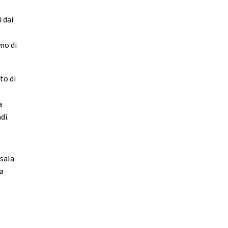
 dai
mo di
to di
a
di.
 sala
 a