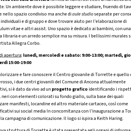
te. Un ambiente dove è possibile leggere e studiare, fruendo di tavo
e nello spazio condiviso ma anche di
aule studio
separate per cons
 individuali e di gruppo e dove trovare aiuto per l'elaborazione di
ulum vitae e altri assist. Uno spazio è dedicato ai bambini, con una
ta libraria e un arredo semplice ma su misura. I bellissimi murales 
rtista Allegra Corbo.
 di apertura
:
lunedì, mercoledì e sabato: 9:00-13:00; martedì, gi
erdì 15:00-19:00
lorizzare e fare conoscere il Centro giovanile di Torrette e quello 
rosso, i due centri giovanili del Comune di Ancona attualmente
ivi, si è dato da vivo ad un
progetto grafico
identificando i rispett
,
neri con elementi colorati su fondo giallo, sulla base dei quali
zzare manifesti, locandine ed altro materiale cartaceo, così come
ificativi sui social media In concomitanza con l'inaugurazione a To
 la campagna di comunicazione. Il logo si ispira a Keith Haring.
ova struttura di Torrette è stata presentata agli organi di inform