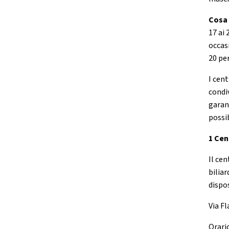
Cosa 
17 ai 
occas
20 pe
I cent
condiv
garant
possi
1 Cen
Il ce
biliar
dispo
Via Fl
Orario