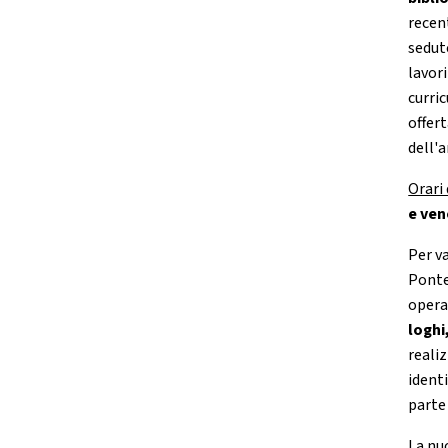
recen
sedut
lavori
curric
offer
dell'a
Orari
e ven
Per va
Ponte
operat
loghi
reali
ident
parte
La nu