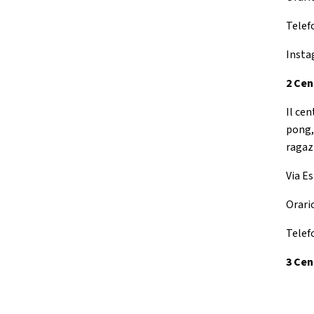
Telef
Insta
2 Cen
Il cen
pong,
ragaz
Via Es
Orario
Telef
3 Cen