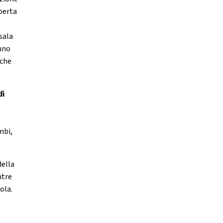
oberta
,
sala
 uno
 che
dì
mbi,
della
ntre
ola.