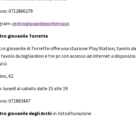
ono: 0712866279
gram:
centrogiovanileponterosso
tro giovanile Torrette
tro giovanile di Torrette offre una stazione Play Station, tavolo d
 tavolo da bigliardino e tre pc con accesso ad internet a disposizio
zi.ù
ino, 62
: lunedì al sabato dalle 15 alle 19
ono: 071883447
tro giovanile degli Archi
in ristrutturazione