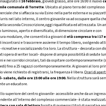
 inaugurato il
16 febbraio
, giovedì grasso, alle ore 16:00 il nuovo
c
nile comunale di Torrette
. Ubicato al piano terra del complesso
rciale che si affaccia su via Esino nella parte esterna e su piazzet
Turris nel lato interno, il centro giovanile va ad occupare quella che
della seconda Circoscrizione,oggi riqualificata ed attrezzata. Un 
o luminoso, aperto e diversificato, di dimensione circolare e con
tura modulare, che consentirà a giovani di
età compresa tra i 17 e 
i incontrarsi e trascorrere assieme il tempo libero, svolgendo att
-ricreative e socializzando tra loro. La struttura – decorata con di
ti opera di writer locali- dispone di ampia possibilità di sedute lu
ni e nei corridoi circolari, tali da ospitare contemporaneamente (
piedi) fino a 25 ragazzi contemporaneamente. Ai giovani al loro pr
io viene richiesto di registrarsi, la frequenza è libera.
Orari di aper
ì- sabato, dalle ore 15:00 alle ore 19:00.
Nella struttura sarà se
nte un educatore.
ello superiore del centro giovanile- accessibile anche da un ingres
endente all'interno del complesso commerciale- è stata realizzat
oteca con sala di lettura
fornita di numerosi titoli di narrativa an