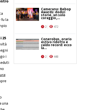
entro
Camerano: Bebop
Awards: dodici
ta
storie, un solo
coraggio,...
 fu la
ampio
2
472
i 25
Conerobus, orario
estivo ridotto e
ività
caldo record: ecco
la...
segni
ngo i
2
448
seduti
imo
tura
:
mpre
so
a una
che