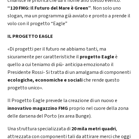
chiarisce le priorità che dà il nome allo stesso evento:
“120 FMG: Il Futuro del Mare è Green”
. Non solo uno
slogan, ma un programma già avviato e pronto a prende il
volo con il progetto “Eagle”
IL PROGETTO EAGLE
«Di progetti per il futuro ne abbiamo tanti, ma
sicuramente per caratteristiche il
progetto Eagle
è
quello a cui teniamo di più- anticipa emozionato il
Presidente Rossi- Si tratta di un amalgama di componenti
ecologiche, economiche e sociali
che rende questo
progetto unico».
Il Progetto Eagle prevede la creazione di un nuovo e
innovativo magazzino FMG
proprio nel cuore della zona
delle darsena del Porto (ex area Bunge).
Una struttura specializzata di
20 mila metri quadri
,
attrezzata con componenti tali da attirare merci che oggi