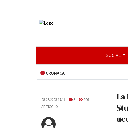
SOCIAL
CRONACA
La 
28.03.2023 17:16
3
506
Stu
ARTICOLO
uc