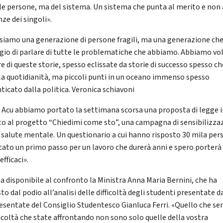
le persone, ma del sistema. Un sistema che punta al merito e non 
ze dei singoli».
siamo una generazione di persone fragili, ma una generazione che 
gio di parlare di tutte le problematiche che abbiamo. Abbiamo vo
re di queste storie, spesso eclissate da storie di successo spesso c
la quotidianità, ma piccoli punti in un oceano immenso spesso
ticato dalla politica. Veronica schiavoni
Acu abbiamo portato la settimana scorsa una proposta di legge 
to al progetto “Chiedimi come sto”, una campagna di sensibilizza
a salute mentale. Un questionario a cui hanno risposto 30 mila per
stato un primo passo per un lavoro che durerà anni e spero porterà
 efficaci».
ta disponibile al confronto la Ministra Anna Maria Bernini, che ha
to dal podio all’analisi delle difficoltà degli studenti presentate d
esentate del Consiglio Studentesco Gianluca Ferri. «Quello che sen
fficoltà che state affrontando non sono solo quelle della vostra