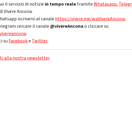
vo il servizio di notizie
in tempo reale
tramite
Whatasapp
,
Teleg
di Vivere Ancona.
hatsapp iscriversi al canale
https://vivere.me/waVivereAncona
.
elegram cercare il canale
@vivereAncona
o cliccare su
vivereancona
.
ci su
Facebook
e
Twitter
.
iti alla nostra newsletter