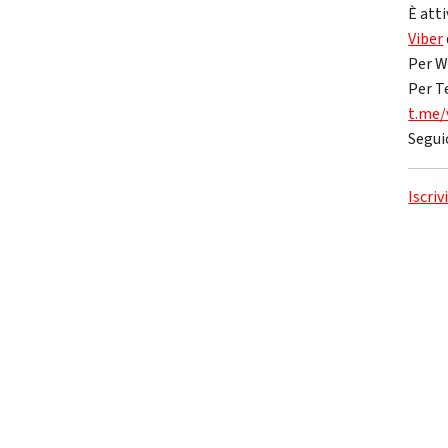
È atti
Viber
Per W
Per T
t.me/
Segui
Iscriv