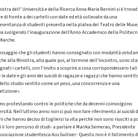
istra dell’ Università e della Ricerca Anna Maria Bernini si è trovat
e di fronte a dei cartelli con date ed età sollevate da una
esentanza di studenti presenta nella platea del Teatro delle Muse
ava svolgendo l’inaugurazione dell’Anno Accademico della Politecn
 Marche.
ssaggio che gli studenti hanno consegnato con modalità volut
che alla Ministra, alla quale poi, al termine dell’incontro, sono sta
nati i cartelli, con l’invito a scoprire a cosa corrispondessero tali
le date e gli anni dei suicidi di ragazze e ragazzi che hanno sentito
dello studio sentito come un peso, una concorrenza e una
tizione».
mo protestando contro le politiche che da decenni coinvolgono
ersità. Nell’ultimo anno non si può non fare riferimento ai suicidi d
i che hanno deciso di togliersi la vita perché non sono riusciti a p
i il loro percorso di studi- a parlare è Marika Semerao, Presidente
associazione studentesca Acu Gulliver- Questo non è il fallimento d