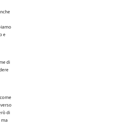
anche
bbiamo
o e
rme di
ndere
i come
iverso
erò di
, ma