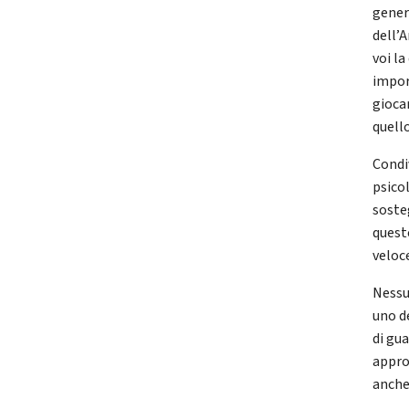
gener
dell’
voi la
impor
gioca
quello
Condi
psicol
soste
queste
veloc
Nessu
uno d
di gua
appro
anche 