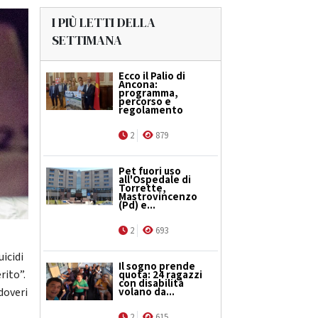
I PIÙ LETTI DELLA
SETTIMANA
Ecco il Palio di
Ancona:
programma,
percorso e
regolamento
2
879
Pet fuori uso
all'Ospedale di
Torrette,
Mastrovincenzo
(Pd) e...
2
693
uicidi
Il sogno prende
rito”.
quota: 24 ragazzi
con disabilità
volano da...
 doveri
2
615