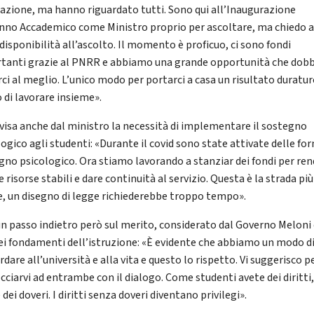
azione, ma hanno riguardato tutti. Sono qui all’Inaugurazione
Anno Accademico come Ministro proprio per ascoltare, ma chiedo 
 disponibilità all’ascolto. Il momento è proficuo, ci sono fondi
tanti grazie al PNRR e abbiamo una grande opportunità che do
rci al meglio. L’unico modo per portarci a casa un risultato duratur
 di lavorare insieme».
visa anche dal ministro la necessità di implementare il sostegno
ogico agli studenti: «Durante il covid sono state attivate delle fo
gno psicologico. Ora stiamo lavorando a stanziar dei fondi per re
 risorse stabili e dare continuità al servizio. Questa è la strada più
e, un disegno di legge richiederebbe troppo tempo».
n passo indietro però sul merito, considerato dal Governo Melon
ei fondamenti dell’istruzione: «È evidente che abbiamo un modo d
rdare all’università e alla vita e questo lo rispetto. Vi suggerisco p
cciarvi ad entrambe con il dialogo. Come studenti avete dei diritti
dei doveri. I diritti senza doveri diventano privilegi».