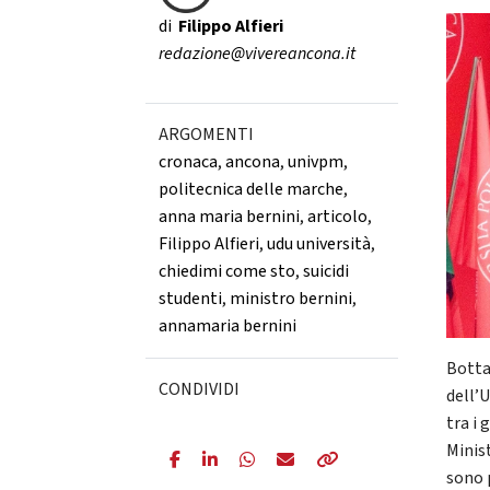
di
Filippo Alfieri
redazione@vivereancona.it
ARGOMENTI
cronaca
,
ancona
,
univpm
,
politecnica delle marche
,
anna maria bernini
,
articolo
,
Filippo Alfieri
,
udu università
,
chiedimi come sto
,
suicidi
studenti
,
ministro bernini
,
annamaria bernini
Botta
CONDIVIDI
dell’U
tra i 
Minist
sono 