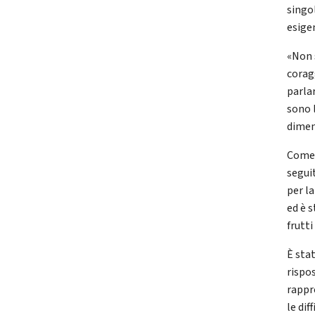
singo
esigen
«Non 
corag
parla
sono 
dimen
Come 
segui
per l
ed è 
frutti
È sta
rispos
rappr
le di