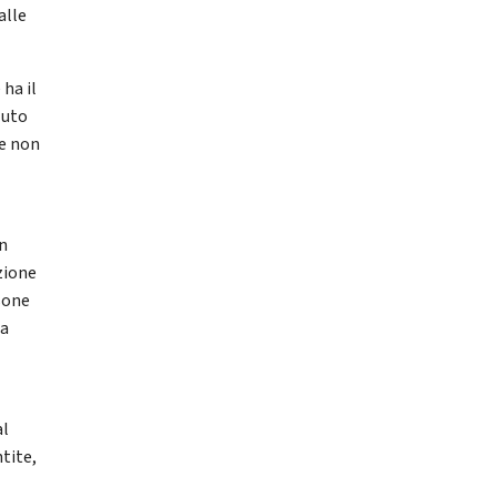
alle
ha il
luto
he non
in
zione
sone
 a
al
tite,