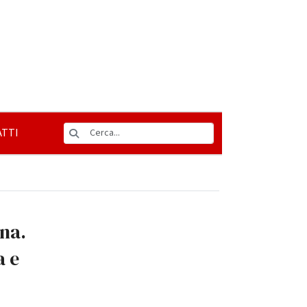
TTI
na.
a e