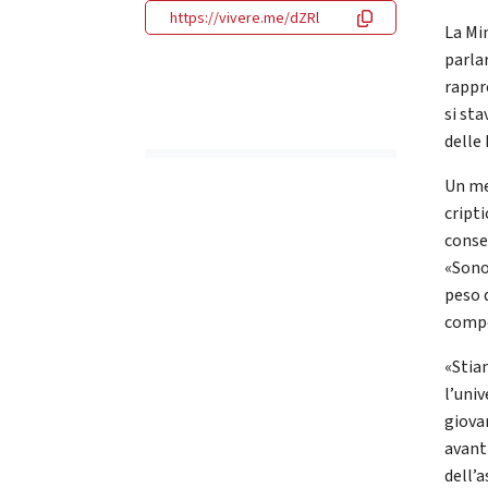
https://vivere.me/dZRl
La Min
parlar
rappr
si st
delle
Un me
cripti
conseg
«Sono 
peso 
compe
«Stia
l’univ
giovan
avant
dell’