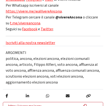
Per Whatsapp iscriversi al canale
https://vivere.me/waVivereAncona
.
Per Telegram cercare il canale
@vivereAncona
o cliccare
su
t.me/vivereancona
.
Seguici su
Facebook
e
Twitter
.
Iscriviti alla nostra newsletter
ARGOMENTI
politica
,
ancona
,
elezioni ancona
,
elezioni comunali
ancona
,
articolo
,
Filippo Alfieri
,
voto ancona
,
affluenza al
voto ancona
,
afflienza ancona
,
affluenza comunali ancona
,
scrutionio elezioni ancona
,
voti elezioni ancona
,
aggiornamento elezioni ancona
https://vivere.me/eaqu