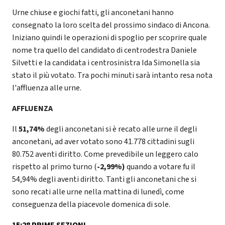
Urne chiuse e giochi fatti, gli anconetani hanno
consegnato la loro scelta del prossimo sindaco di Ancona.
Iniziano quindi le operazioni di spoglio per scoprire quale
nome tra quello del candidato di centrodestra Daniele
Silvetti e la candidata i centrosinistra Ida Simonella sia
stato il più votato. Tra pochi minuti sarà intanto resa nota
l'affluenza alle urne.
AFFLUENZA
Il
51,74%
degli anconetani si è recato alle urne il degli
anconetani, ad aver votato sono 41.778 cittadini sugli
80.752 aventi diritto. Come prevedibile un leggero calo
rispetto al primo turno (
-2,99%)
quando a votare fu il
54,94% degli aventi diritto. Tanti gli anconetani che si
sono recati alle urne nella mattina di lunedì, come
conseguenza della piacevole domenica di sole.
15:28 PRIME SEZIONI