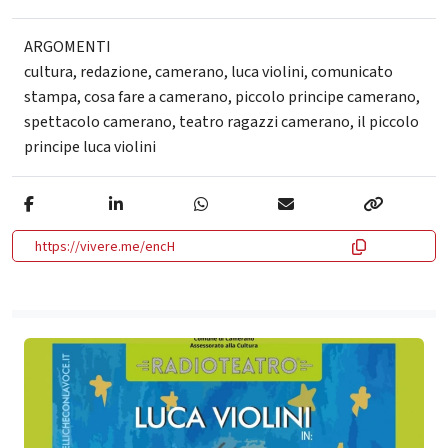
ARGOMENTI
cultura
,
redazione
,
camerano
,
luca violini
,
comunicato
stampa
,
cosa fare a camerano
,
piccolo principe camerano
,
spettacolo camerano
,
teatro ragazzi camerano
,
il piccolo
principe luca violini
https://vivere.me/encH