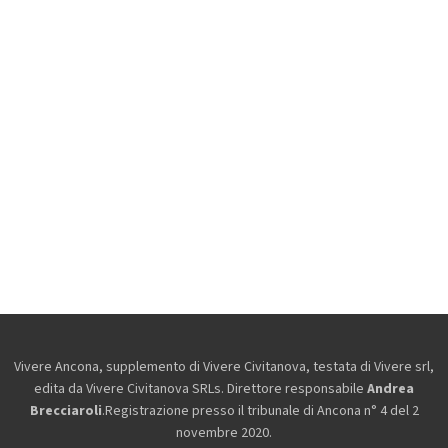
Vivere Ancona, supplemento di Vivere Civitanova, testata di Vivere srl,
edita da
Vivere Civitanova SRLs. Direttore responsabile
Andrea
Brecciaroli
.Registrazione presso il tribunale di Ancona n° 4 del 2
novembre 2020.