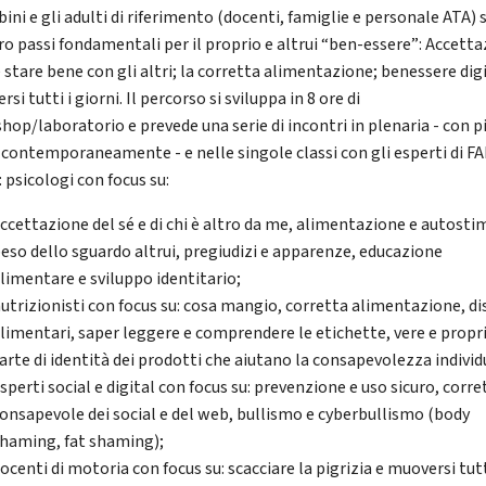
ini e gli adulti di riferimento (docenti, famiglie e personale ATA) 
ro passi fondamentali per il proprio e altrui “ben-essere”: Accett
e stare bene con gli altri; la corretta alimentazione; benessere dig
si tutti i giorni. Il percorso si sviluppa in 8 ore di
hop/laboratorio e prevede una serie di incontri in plenaria - con p
i contemporaneamente - e nelle singole classi con gli esperti di F
 psicologi con focus su:
ccettazione del sé e di chi è altro da me, alimentazione e autostim
eso dello sguardo altrui, pregiudizi e apparenze, educazione
limentare e sviluppo identitario;
utrizionisti con focus su: cosa mangio, corretta alimentazione, di
limentari, saper leggere e comprendere le etichette, vere e propr
arte di identità dei prodotti che aiutano la consapevolezza individ
sperti social e digital con focus su: prevenzione e uso sicuro, corre
onsapevole dei social e del web, bullismo e cyberbullismo (body
haming, fat shaming);
ocenti di motoria con focus su: scacciare la pigrizia e muoversi tutt