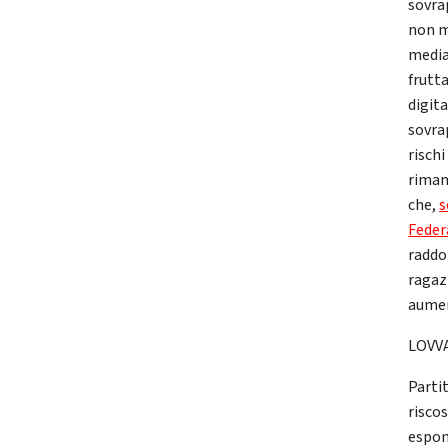
sovra
non m
media
frutt
digita
sovra
risch
riman
che,
s
Feder
raddop
ragaz
aumen
LOVVAT
Parti
risco
espon