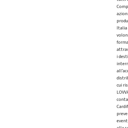
Compag
azioni
produ
Itali
volont
forma
attra
i des
intern
all’ac
distri
cui r
LOVVA
contat
Cardif
preve
event