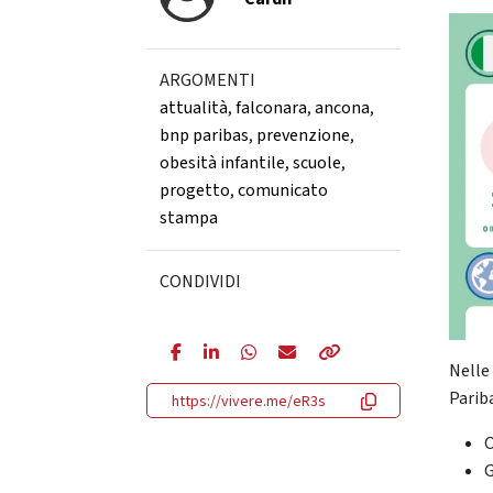
ARGOMENTI
attualità
,
falconara
,
ancona
,
bnp paribas
,
prevenzione
,
obesità infantile
,
scuole
,
progetto
,
comunicato
stampa
CONDIVIDI
Nelle
Parib
https://vivere.me/eR3s
O
G