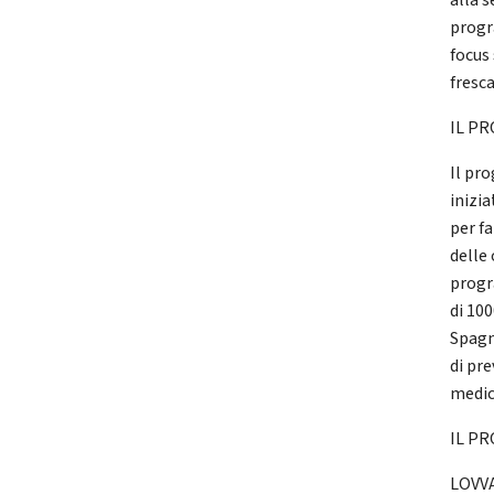
alla 
progr
focus
fresca
IL P
Il pro
inizi
per fa
delle 
progr
di 100
Spagn
di pre
medic
IL PR
LOVVA