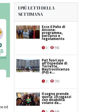
I PIÙ LETTI DELLA
SETTIMANA
Ecco il Palio di
Ancona:
programma,
percorso e
regolamento
2
941
Pet fuori uso
all'Ospedale di
Torrette,
Mastrovincenzo
(Pd) e...
2
702
P
Il sogno prende
quota: 24 ragazzi
con disabilità
volano da...
ne ed
2
645