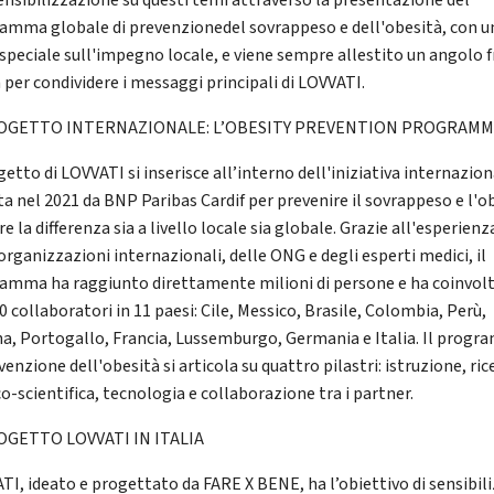
sensibilizzazione su questi temi attraverso la presentazione del
amma globale di prevenzionedel sovrappeso e dell'obesità, con u
 speciale sull'impegno locale, e viene sempre allestito un angolo 
 per condividere i messaggi principali di LOVVATI.
ROGETTO INTERNAZIONALE: L’OBESITY PREVENTION PROGRAM
getto di LOVVATI si inserisce all’interno dell'iniziativa internazio
ata nel 2021 da BNP Paribas Cardif per prevenire il sovrappeso e l'o
re la differenza sia a livello locale sia globale. Grazie all'esperienz
organizzazioni internazionali, delle ONG e degli esperti medici, il
amma ha raggiunto direttamente milioni di persone e ha coinvolt
0 collaboratori in 11 paesi: Cile, Messico, Brasile, Colombia, Perù,
a, Portogallo, Francia, Lussemburgo, Germania e Italia. Il prog
venzione dell'obesità si articola su quattro pilastri: istruzione, ric
o-scientifica, tecnologia e collaborazione tra i partner.
OGETTO LOVVATI IN ITALIA
TI, ideato e progettato da FARE X BENE, ha l’obiettivo di sensibil