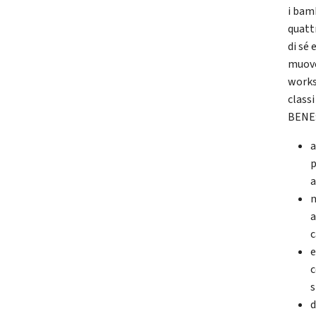
i bamb
quatt
di sé 
muover
works
class
BENE:
a
p
a
n
a
c
e
c
s
d