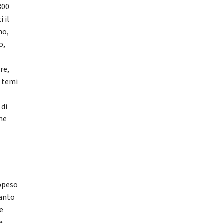
800
i il
no,
o,
re,
u temi
 di
ome
appeso
tanto
ge
a