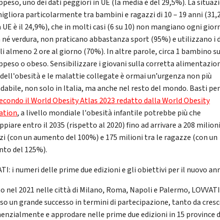
ppeso, uno dei dati peggiori in UE (la media è del 29,5%). La situaz
igliora particolarmente tra bambini e ragazzi di 10 – 19 anni (31,
 UE è il 24,9%), che in molti casi (6 su 10) non mangiano ogni gior
a né verdura, non praticano abbastanza sport (95%) e utilizzano i 
li almeno 2 ore al giorno (70%). In altre parole, circa 1 bambino su
ppeso o obeso. Sensibilizzare i giovani sulla corretta alimentazion
i dell'obesità e le malattie collegate è ormai un’urgenza non più
dabile, non solo in Italia, ma anche nel resto del mondo. Basti pe
econdo il World Obesity Atlas 2023 redatto dalla World Obesity
ation
, a livello mondiale l'obesità infantile potrebbe più che
piare entro il 2035 (rispetto al 2020) fino ad arrivare a 208 milioni
zi (con un aumento del 100%) e 175 milioni tra le ragazze (con un
to del 125%).
I: i numeri delle prime due edizioni e gli obiettivi per il nuovo an
to nel 2021 nelle città di Milano, Roma, Napoli e Palermo, LOVVATI
sso un grande successo in termini di partecipazione, tanto da cres
enzialmente e approdare nelle prime due edizioni in 15 province d