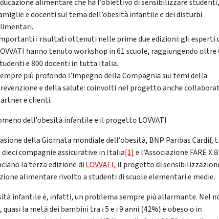
ducazione alimentare che ha l’obiettivo di sensibilizzare studenti
amiglie e docenti sul tema dell’obesità infantile e dei disturbi
limentari.
mportanti i risultati ottenuti nelle prime due edizioni: gli esperti 
OVVATI hanno tenuto workshop in 61 scuole, raggiungendo oltre
tudenti e 800 docenti in tutta Italia.
empre più profondo l’impegno della Compagnia sui temi della
revenzione e della salute: coinvolti nel progetto anche collaborat
artner e clienti.
nomeno dell’obesità infantile e il progetto LOVVATI
casione della Giornata mondiale dell’obesità, BNP Paribas Cardif, t
 dieci compagnie assicurative in Italia
[1]
e l’Associazione FARE X 
ciano la terza edizione di
LOVVATI
, il progetto di sensibilizzazion
zione alimentare rivolto a studenti di scuole elementari e medie.
sità infantile è, infatti, un problema sempre più allarmante. Nel n
 quasi la metà dei bambini tra i 5 e i 9 anni (42%) è obeso o in