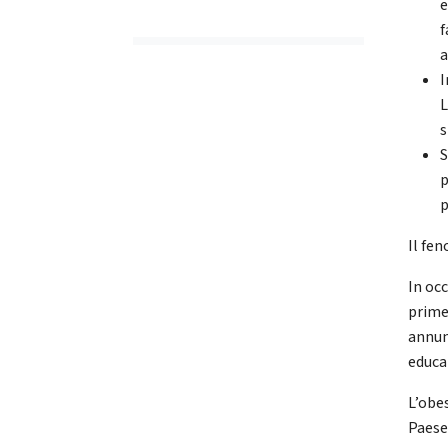
e
f
a
I
L
s
S
p
p
Il fe
In oc
prime
annun
educa
L’obe
Paese,