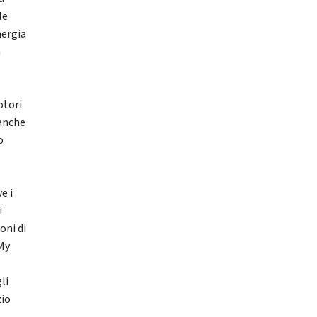
le
nergia
n
otori
 anche
o
e i
i
oni di
 My
li
zio