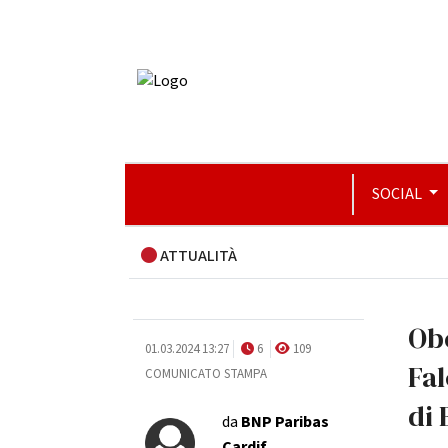
SOCIAL
ATTUALITÀ
Obe
01.03.2024 13:27
6
109
Fal
COMUNICATO STAMPA
di 
da
BNP Paribas
Cardif