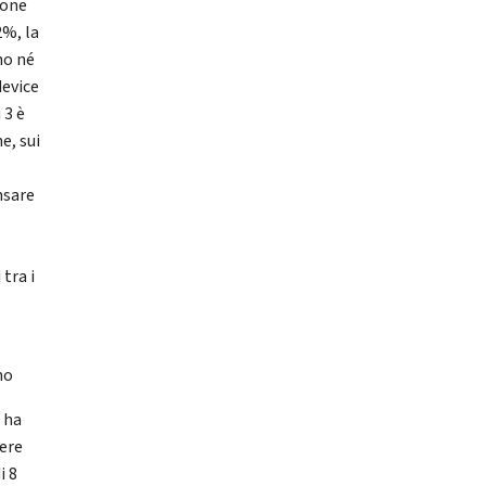
ione
2%, la
no né
device
 3 è
e, sui
nsare
 tra i
no
 ha
cere
i 8