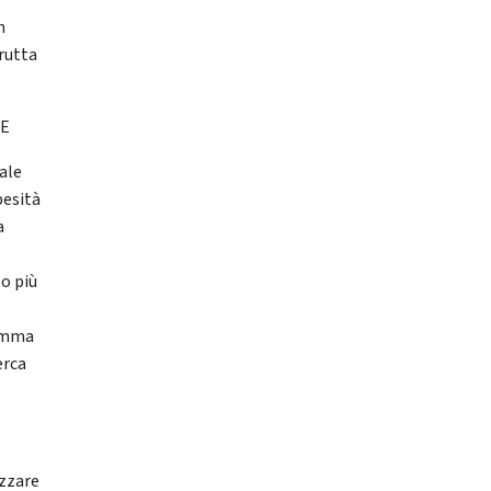
n
frutta
ME
nale
besità
a
o più
ramma
erca
izzare