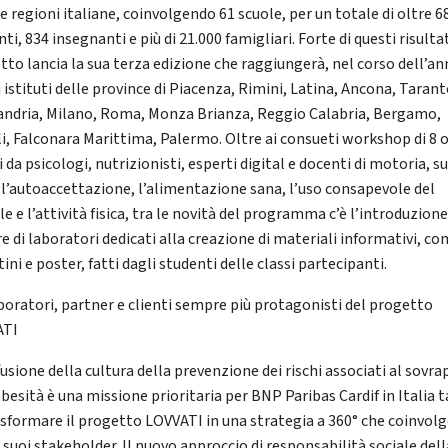
e regioni italiane, coinvolgendo 61 scuole, per un totale di oltre 6
ti, 834 insegnanti e più di 21.000 famigliari. Forte di questi risultat
tto lancia la sua terza edizione che raggiungerà, nel corso dell’an
 istituti delle province di Piacenza, Rimini, Latina, Ancona, Tarant
andria, Milano, Roma, Monza Brianza, Reggio Calabria, Bergamo,
i, Falconara Marittima, Palermo. Oltre ai consueti workshop di 8 o
 da psicologi, nutrizionisti, esperti digital e docenti di motoria, s
l’autoaccettazione, l’alimentazione sana, l’uso consapevole del
le e l’attività fisica, tra le novità del programma c’è l’introduzione
e di laboratori dedicati alla creazione di materiali informativi, c
ini e poster, fatti dagli studenti delle classi partecipanti.
boratori, partner e clienti sempre più protagonisti del progetto
ATI
fusione della cultura della prevenzione dei rischi associati al sovr
obesità è una missione prioritaria per BNP Paribas Cardif in Italia 
asformare il progetto LOVVATI in una strategia a 360° che coinvol
i suoi stakeholder. Il nuovo approccio di responsabilità sociale dell