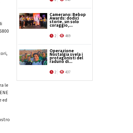
,
Camerano: Bebop
Awards: dodici
storie, un solo
di
coraggio,...
 6800
2
469
Operazione
ori,
Nostalgia svela i
protagonisti del
raduno di...
2
437
ra le
BENE
e ed
ostro