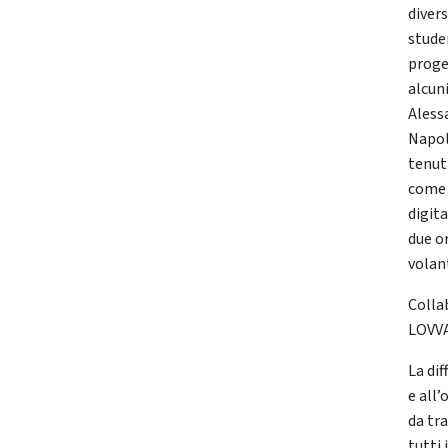
divers
studen
proge
alcuni
Aless
Napol
tenuti
come 
digita
due or
volant
Colla
LOVV
La dif
e all’
da tr
tutti 