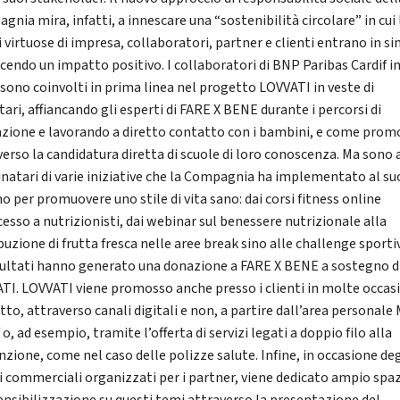
nia mira, infatti, a innescare una “sostenibilità circolare” in cui 
 virtuose di impresa, collaboratori, partner e clienti entrano in si
cendo un impatto positivo. I collaboratori di BNP Paribas Cardif i
a sono coinvolti in prima linea nel progetto LOVVATI in veste di
ari, affiancando gli esperti di FARE X BENE durante i percorsi di
zione e lavorando a diretto contatto con i bambini, e come prom
verso la candidatura diretta di scuole di loro conoscenza. Ma sono
tinatari di varie iniziative che la Compagnia ha implementato al su
o per promuovere uno stile di vita sano: dai corsi fitness online
cesso a nutrizionisti, dai webinar sul benessere nutrizionale alla
buzione di frutta fresca nelle aree break sino alle challenge sportiv
isultati hanno generato una donazione a FARE X BENE a sostegno d
TI. LOVVATI viene promosso anche presso i clienti in molte occasi
to, attraverso canali digitali e non, a partire dall’area personale
 o, ad esempio, tramite l’offerta di servizi legati a doppio filo alla
nzione, come nel caso delle polizze salute. Infine, in occasione deg
i commerciali organizzati per i partner, viene dedicato ampio spa