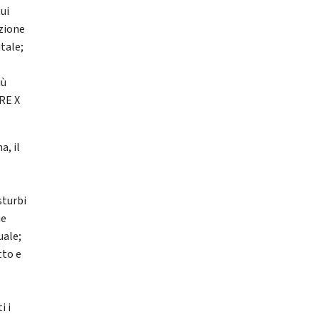
sui
azione
itale;
iù
ARE X
a, il
sturbi
ie
uale;
tto e
i i