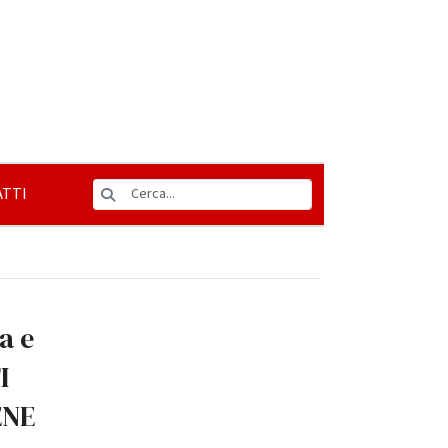
TTI
a e
I
ENE