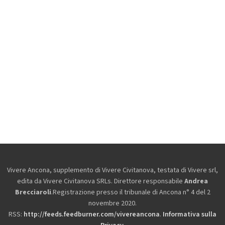
Vivere Ancona, supplemento di Vivere Civitanova, testata di Vivere srl,
edita da
Vivere Civitanova SRLs. Direttore responsabile
Andrea
Brecciaroli
.Registrazione presso il tribunale di Ancona n° 4 del 2
novembre 2020.
RSS:
http://feeds.feedburner.com/vivereancona
.
Informativa sulla