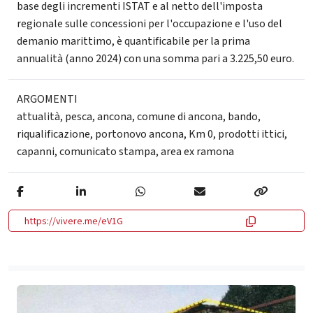
base degli incrementi ISTAT e al netto dell'imposta
regionale sulle concessioni per l'occupazione e l'uso del
demanio marittimo, è quantificabile per la prima
annualità (anno 2024) con una somma pari a 3.225,50 euro.
ARGOMENTI
attualità
,
pesca
,
ancona
,
comune di ancona
,
bando
,
riqualificazione
,
portonovo ancona
,
Km 0
,
prodotti ittici
,
capanni
,
comunicato stampa
,
area ex ramona
https://vivere.me/eV1G