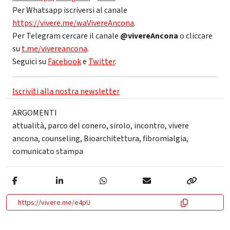
Per Whatsapp iscriversi al canale
https://vivere.me/waVivereAncona
.
Per Telegram cercare il canale
@vivereAncona
o cliccare
su
t.me/vivereancona
.
Seguici su
Facebook
e
Twitter
.
Iscriviti alla nostra newsletter
ARGOMENTI
attualità
,
parco del conero
,
sirolo
,
incontro
,
vivere
ancona
,
counseling
,
Bioarchitettura
,
fibromialgia
,
comunicato stampa
https://vivere.me/e4pU