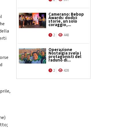
Camerano: Bebop
al
Awards: dodici
storie, un solo
che
coraggio,...
della
2
448
erti
Operazione
Nostalgia svela i
protagonisti del
sorse
raduno di...
ed
2
428
prile,
ne)
itto;