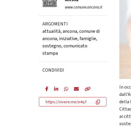
Ancona
www.comune.ancona.it
ARGOMENTI
attualità
,
ancona
,
comune di
ancona
,
iniziative
,
famiglie
,
sostegno
,
comunicato
stampa
CONDIVIDI
In oc
dall'
della
https://vivere.me/e4q7
Citta
ai ci
sosteg