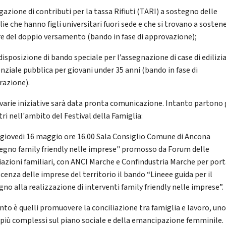
gazione di contributi per la tassa Rifiuti (TARI) a sostegno delle
ie che hanno figli universitari fuori sede e che si trovano a sosten
re del doppio versamento (bando in fase di approvazione);
disposizione di bando speciale per l’assegnazione di case di edilizi
enziale pubblica per giovani under 35 anni (bando in fase di
razione).
 varie iniziative sarà data pronta comunicazione. Intanto partono 
ri nell'ambito del Festival della Famiglia:
 giovedi 16 maggio ore 16.00 Sala Consiglio Comune di Ancona
egno family friendly nelle imprese" promosso da Forum delle
iazioni familiari, con ANCI Marche e Confindustria Marche per port
cenza delle imprese del territorio il bando “Lineee guida per il
no alla realizzazione di interventi family friendly nelle imprese”.
ento è quelli promuovere la conciliazione tra famiglia e lavoro, uno
 più complessi sul piano sociale e della emancipazione femminile.