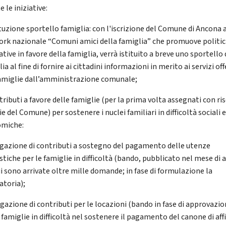
 le iniziative:
ituzione sportello famiglia: con l'iscrizione del Comune di Ancona 
rk nazionale “Comuni amici della famiglia” che promuove politi
tive in favore della famiglia, verrà istituito a breve uno sportello 
ia al fine di fornire ai cittadini informazioni in merito ai servizi off
famiglie dall’amministrazione comunale;
tributi a favore delle famiglie (per la prima volta assegnati con ri
e del Comune) per sostenere i nuclei familiari in difficoltà sociali 
miche:
ogazione di contributi a sostegno del pagamento delle utenze
tiche per le famiglie in difficoltà (bando, pubblicato nel mese di a
ui sono arrivate oltre mille domande; in fase di formulazione la
atoria);
ogazione di contributi per le locazioni (bando in fase di approvazio
 famiglie in difficoltà nel sostenere il pagamento del canone di aff