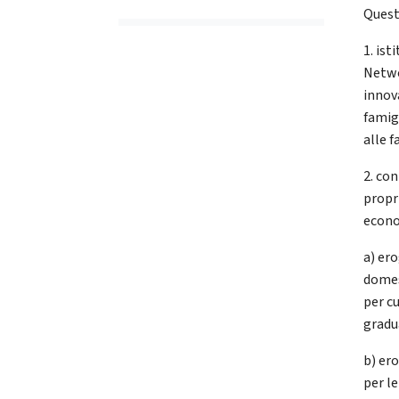
Queste
1. ist
Netwo
innova
famigl
alle 
2. con
propri
econo
a) er
domes
per c
gradu
b) er
per le