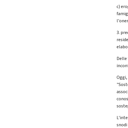
c) ero
famigl
l'one
3. pre
resid
elabo
Delle
incont
Oggi,
"Sost
assoc
conos
sosteg
L'int
snodi