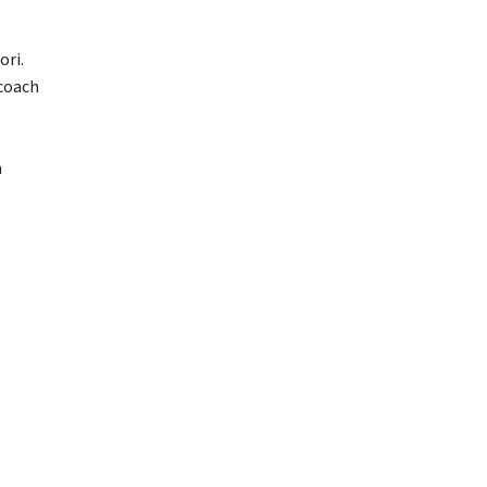
ori.
 coach
,
a