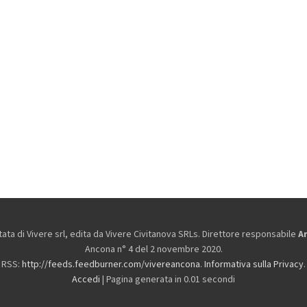
ta di Vivere srl, edita da
Vivere Civitanova SRLs. Direttore responsabile
A
Ancona n° 4 del 2 novembre 2020.
RSS:
http://feeds.feedburner.com/vivereancona
.
Informativa sulla Privacy
.
Accedi
| Pagina generata in 0.01 secondi