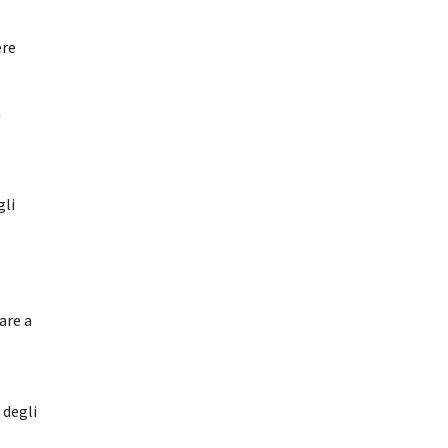
ere
a
gli
are a
 degli