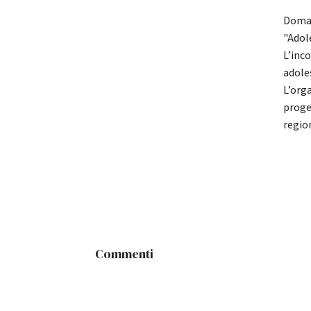
Doman
"Adol
L’inc
adole
L’org
proget
region
Commenti