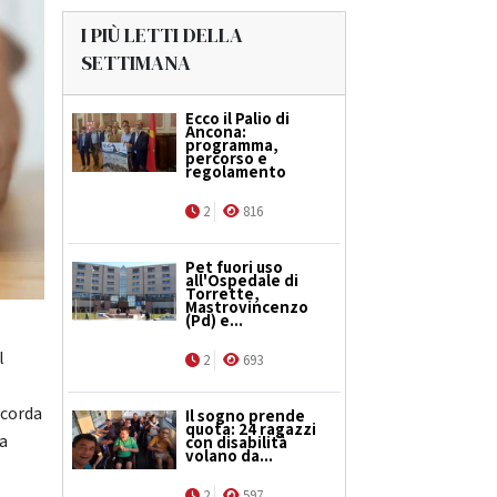
I PIÙ LETTI DELLA
SETTIMANA
Ecco il Palio di
Ancona:
programma,
percorso e
regolamento
2
816
Pet fuori uso
all'Ospedale di
Torrette,
Mastrovincenzo
(Pd) e...
l
2
693
icorda
Il sogno prende
quota: 24 ragazzi
 a
con disabilità
volano da...
2
597