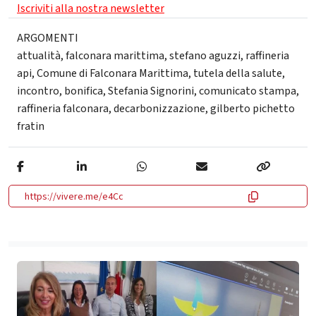
Iscriviti alla nostra newsletter
ARGOMENTI
attualità
,
falconara marittima
,
stefano aguzzi
,
raffineria
api
,
Comune di Falconara Marittima
,
tutela della salute
,
incontro
,
bonifica
,
Stefania Signorini
,
comunicato stampa
,
raffineria falconara
,
decarbonizzazione
,
gilberto pichetto
fratin
https://vivere.me/e4Cc