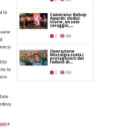
a la
Camerano: Bebop
Awards: dodici
storie, un solo
coraggio,...
iovane
2
449
ed
ane si
Operazione
Nostalgia svela i
protagonisti del
lite
raduno di...
ano la
2
428
loro
 tale
vedeva
ram
e