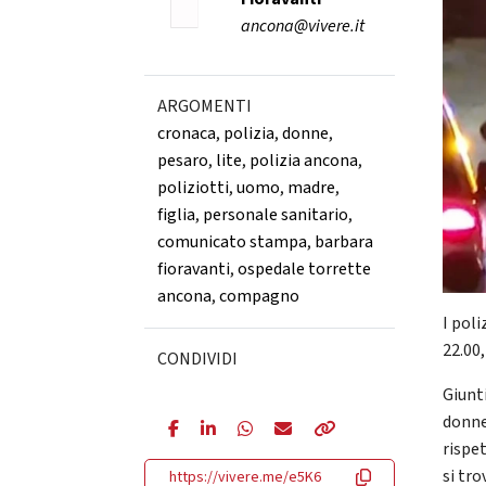
ancona@vivere.it
ARGOMENTI
cronaca
,
polizia
,
donne
,
pesaro
,
lite
,
polizia ancona
,
poliziotti
,
uomo
,
madre
,
figlia
,
personale sanitario
,
comunicato stampa
,
barbara
fioravanti
,
ospedale torrette
ancona
,
compagno
I poli
22.00,
CONDIVIDI
Giunt
donne 
rispe
si tr
https://vivere.me/e5K6