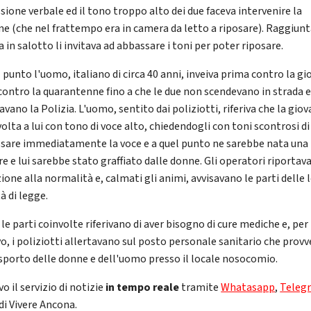
sione verbale ed il tono troppo alto dei due faceva intervenire la
ne (che nel frattempo era in camera da letto a riposare). Raggiunt
 in salotto li invitava ad abbassare i toni per poter riposare.
 punto l'uomo, italiano di circa 40 anni, inveiva prima contro la g
 contro la quarantenne fino a che le due non scendevano in strada 
avano la Polizia. L'uomo, sentito dai poliziotti, riferiva che la giov
volta a lui con tono di voce alto, chiedendogli con toni scontrosi di
sare immediatamente la voce e a quel punto ne sarebbe nata una 
tre e lui sarebbe stato graffiato dalle donne. Gli operatori riportav
ione alla normalità e, calmati gli animi, avvisavano le parti delle 
à di legge.
le parti coinvolte riferivano di aver bisogno di cure mediche e, per
o, i poliziotti allertavano sul posto personale sanitario che prov
asporto delle donne e dell'uomo presso il locale nosocomio.
vo il servizio di notizie
in tempo reale
tramite
Whatasapp
,
Teleg
di Vivere Ancona.