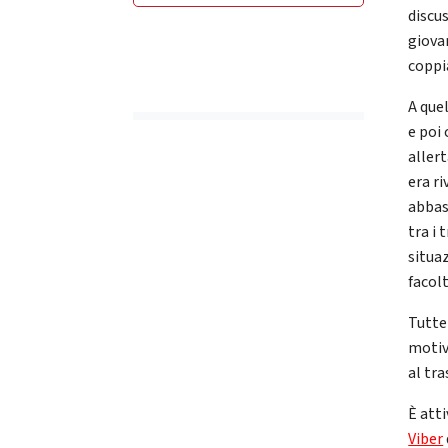
discus
giova
coppia
A quel
e poi
allert
era ri
abbas
tra i 
situaz
facolt
Tutte 
motiv
al tr
È atti
Viber