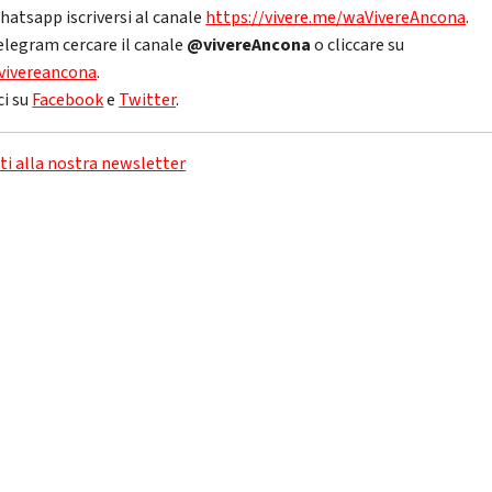
hatsapp iscriversi al canale
https://vivere.me/waVivereAncona
.
elegram cercare il canale
@vivereAncona
o cliccare su
vivereancona
.
ci su
Facebook
e
Twitter
.
iti alla nostra newsletter