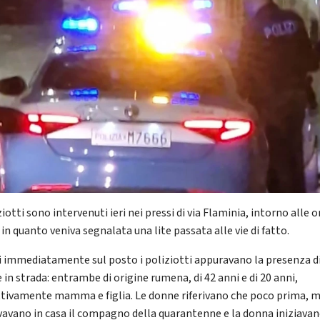
ziotti sono intervenuti ieri nei pressi di via Flaminia, intorno alle o
 in quanto veniva segnalata una lite passata alle vie di fatto.
i immediatamente sul posto i poliziotti appuravano la presenza d
in strada: entrambe di origine rumena, di 42 anni e di 20 anni,
ttivamente mamma e figlia. Le donne riferivano che poco prima, 
ovavano in casa il compagno della quarantenne e la donna iniziava