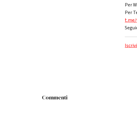
Per W
Per T
t.me/
Segui
Iscriv
Commenti