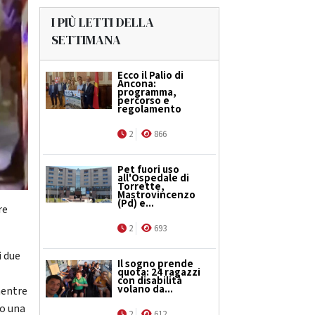
I PIÙ LETTI DELLA
SETTIMANA
Ecco il Palio di
Ancona:
programma,
percorso e
regolamento
2
866
Pet fuori uso
all'Ospedale di
Torrette,
Mastrovincenzo
(Pd) e...
re
2
693
i due
Il sogno prende
quota: 24 ragazzi
con disabilità
volano da...
mentre
no una
2
612