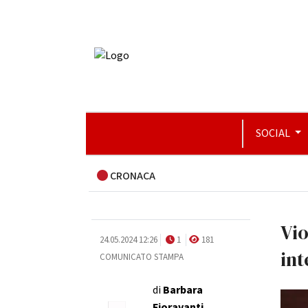
SOCIAL
CRONACA
Vio
24.05.2024 12:26
1
181
int
COMUNICATO STAMPA
di
Barbara
Fioravanti