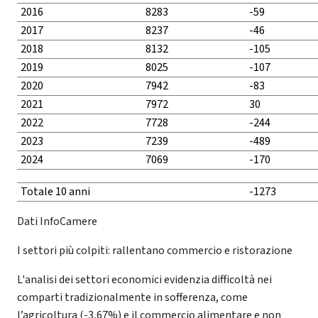
2016
8283
-59
2017
8237
-46
2018
8132
-105
2019
8025
-107
2020
7942
-83
2021
7972
30
2022
7728
-244
2023
7239
-489
2024
7069
-170
Totale 10 anni
-1273
Dati InfoCamere
I settori più colpiti: rallentano commercio e ristorazione
L'analisi dei settori economici evidenzia difficoltà nei
comparti tradizionalmente in sofferenza, come
l’agricoltura (-3,67%) e il commercio alimentare e non