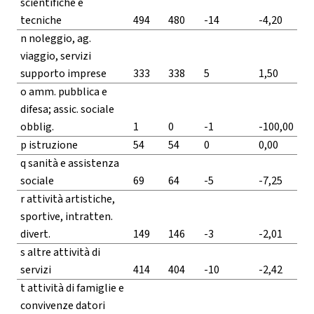
scientifiche e
tecniche
494
480
-14
-4,20
n noleggio, ag.
viaggio, servizi
supporto imprese
333
338
5
1,50
o amm. pubblica e
difesa; assic. sociale
obblig.
1
0
-1
-100,00
p istruzione
54
54
0
0,00
q sanità e assistenza
sociale
69
64
-5
-7,25
r attività artistiche,
sportive, intratten.
divert.
149
146
-3
-2,01
s altre attività di
servizi
414
404
-10
-2,42
t attività di famiglie e
convivenze datori