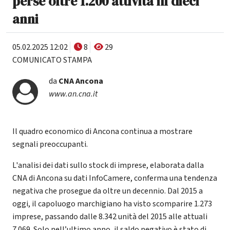
perse oltre 1.200 attività in dieci
anni
05.02.2025 12:02
8
29
COMUNICATO STAMPA
da
CNA Ancona
www.an.cna.it
Il quadro economico di Ancona continua a mostrare
segnali preoccupanti.
L'analisi dei dati sullo stock di imprese, elaborata dalla
CNA di Ancona su dati InfoCamere, conferma una tendenza
negativa che prosegue da oltre un decennio. Dal 2015 a
oggi, il capoluogo marchigiano ha visto scomparire 1.273
imprese, passando dalle 8.342 unità del 2015 alle attuali
7.069. Solo nell’ultimo anno, il saldo negativo è stato di