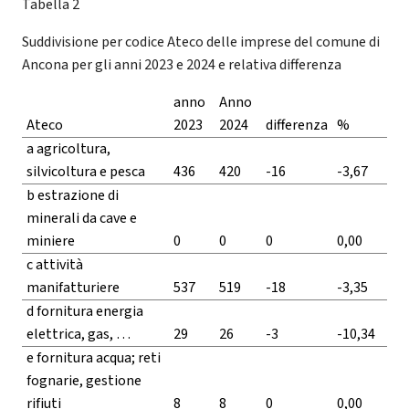
Tabella 2
Suddivisione per codice Ateco delle imprese del comune di
Ancona per gli anni 2023 e 2024 e relativa differenza
anno
Anno
Ateco
2023
2024
differenza
%
a agricoltura,
silvicoltura e pesca
436
420
-16
-3,67
b estrazione di
minerali da cave e
miniere
0
0
0
0,00
c attività
manifatturiere
537
519
-18
-3,35
d fornitura energia
elettrica, gas, …
29
26
-3
-10,34
e fornitura acqua; reti
fognarie, gestione
rifiuti
8
8
0
0,00