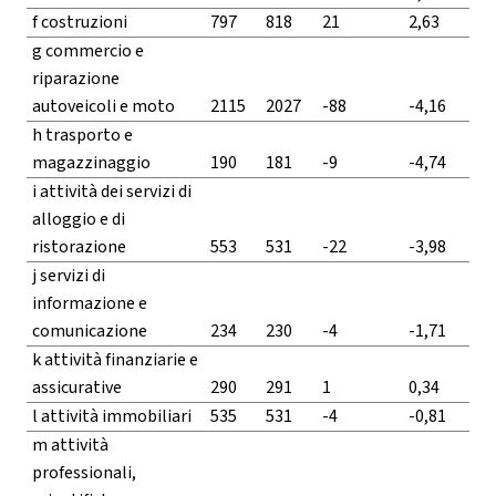
f costruzioni
797
818
21
2,63
g commercio e
riparazione
autoveicoli e moto
2115
2027
-88
-4,16
h trasporto e
magazzinaggio
190
181
-9
-4,74
i attività dei servizi di
alloggio e di
ristorazione
553
531
-22
-3,98
j servizi di
informazione e
comunicazione
234
230
-4
-1,71
k attività finanziarie e
assicurative
290
291
1
0,34
l attività immobiliari
535
531
-4
-0,81
m attività
professionali,