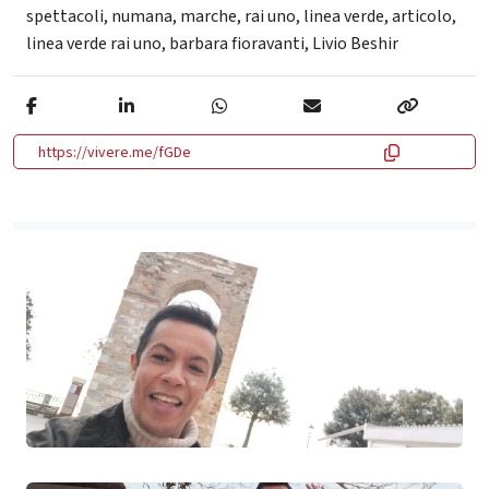
spettacoli
,
numana
,
marche
,
rai uno
,
linea verde
,
articolo
,
linea verde rai uno
,
barbara fioravanti
,
Livio Beshir
https://vivere.me/fGDe