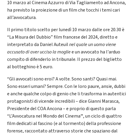
10 marzo al Cinema Azzurro di Via Tagliamento ad Ancona,
ha previsto la proiezione di un film che tocchi i temi cari
all’avvocatura.
Il primo titolo scelto per lunedì 10 marzo dalle ore 20.30 è
“La Misura del Dubbio” film francese del 2024, diretto e
interpretato da Daniel Auteuil
nel quale un uomo viene
accusato di aver ucciso la moglie
e un avvocato ha l'arduo
compito di difenderlo in tribunale. Il prezzo del biglietto
al botteghino è 5 euro.
“Gli avvocati sono eroi? A volte. Sono santi? Quasi mai.
Sono esseri umani? Sempre. Con le loro paure, ansie, dubbi
e anche qualche colpo di genio che li trasforma in autentici
protagonisti di vicende incredibili – dice Gianni Marasca,
Presidente del COA Ancona – e proprio di questo parla
“L’Avvocatura nel Mondo del Cinema
”
, un ciclo di quattro
film dedicati al fascino (e al tormento) della professione
forense, raccontato attraverso storie che spaziano dal