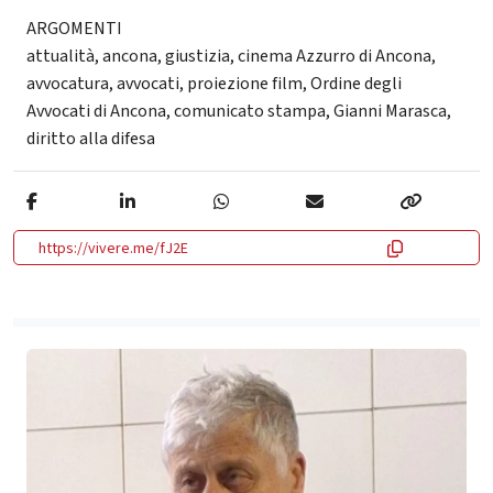
ARGOMENTI
attualità
,
ancona
,
giustizia
,
cinema Azzurro di Ancona
,
avvocatura
,
avvocati
,
proiezione film
,
Ordine degli
Avvocati di Ancona
,
comunicato stampa
,
Gianni Marasca
,
diritto alla difesa
https://vivere.me/fJ2E