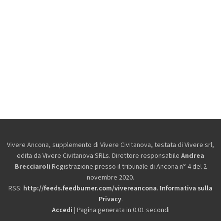
Vivere Ancona, supplemento di Vivere Civitanova, testata di Vivere srl,
edita da
Vivere Civitanova SRLs. Direttore responsabile
Andrea
Brecciaroli
.Registrazione presso il tribunale di Ancona n° 4 del 2
novembre 2020.
RSS:
http://feeds.feedburner.com/vivereancona
.
Informativa sulla
Privacy
.
Accedi
| Pagina generata in 0.01 secondi