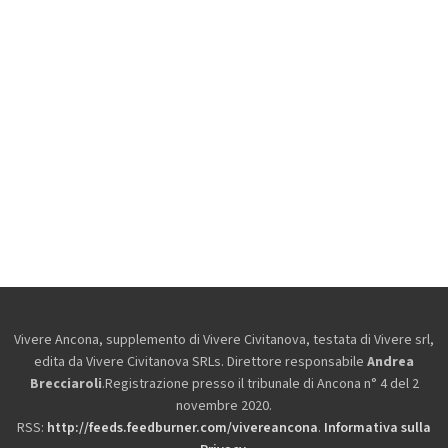
Vivere Ancona, supplemento di Vivere Civitanova, testata di Vivere srl,
edita da
Vivere Civitanova SRLs. Direttore responsabile
Andrea
Brecciaroli
.Registrazione presso il tribunale di Ancona n° 4 del 2
novembre 2020.
RSS:
http://feeds.feedburner.com/vivereancona
.
Informativa sulla