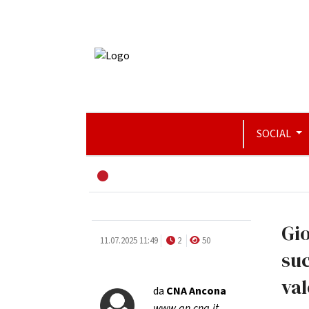
SOCIAL
Gi
11.07.2025 11:49
2
50
suc
val
da
CNA Ancona
www.an.cna.it