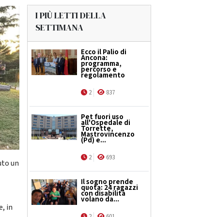
I PIÙ LETTI DELLA
SETTIMANA
Ecco il Palio di
Ancona:
programma,
percorso e
regolamento
2
837
Pet fuori uso
all'Ospedale di
Torrette,
Mastrovincenzo
(Pd) e...
2
693
uto un
Il sogno prende
quota: 24 ragazzi
con disabilità
volano da...
, in
2
601