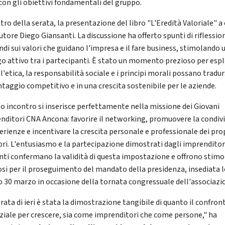
 con gli obiettivi fondamentali del gruppo.
tro della serata, la presentazione del libro "L'Eredità Valoriale" a
utore Diego Giansanti. La discussione ha offerto spunti di riflessio
ndi sui valori che guidano l'impresa e il fare business, stimolando 
go attivo tra i partecipanti. È stato un momento prezioso per esp
'etica, la responsabilità sociale e i principi morali possano tradur
ntaggio competitivo e in una crescita sostenibile per le aziende.
o incontro si inserisce perfettamente nella missione dei Giovani
nditori CNA Ancona: favorire il networking, promuovere la condiv
erienze e incentivare la crescita personale e professionale dei pro
i. L'entusiasmo e la partecipazione dimostrati dagli imprenditor
nti confermano la validità di questa impostazione e offrono stimo
osi per il proseguimento del mandato della presidenza, insediata 
o 30 marzo in occasione della tornata congressuale dell'associazi
rata di ieri è stata la dimostrazione tangibile di quanto il confron
ziale per crescere, sia come imprenditori che come persone," ha