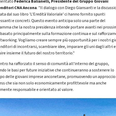
entato
Federica Balianelli, Presidente del Gruppo Giovani
nditori CNA Ancona
. "Il dialogo con Diego Giansanti e la discuss
ta dal suo libro 'L'Eredità Valoriale' ci hanno fornito spunti
essanti e concreti. Questo evento anticipa solo una parte del
amma che la nostra presidenza intende portare avanti nei prossi
 basato principalmente sulla formazione continua e sul rafforza
etworking. Vogliamo creare sempre più opportunità per i nostri gi
ditori di incontrarsi, scambiare idee, imparare gli uni dagli altri e
ire insieme il futuro del nostro territorio."
ontro ha rafforzato il senso di comunità all'interno del gruppo,
ndo le basi per future iniziative che continueranno a sostenere lo
ppo delle giovani imprese anconetane, promuovendo un approccio 
ess che sia non solo economicamente profittevole ma anche
lmente responsabile e orientato al valore.