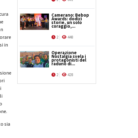
 cura
Camerano: Bebop
Awards: dodici
ne
storie, un solo
coraggio,...
un
lorare
2
448
si in
Operazione
Nostalgia svela i
protagonisti del
raduno di...
isione
2
428
pri
i
li
lo
one.
to sia