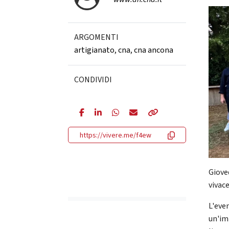
ARGOMENTI
artigianato
,
cna
,
cna ancona
CONDIVIDI
https://vivere.me/f4ew
Giove
vivac
L'eve
un'im