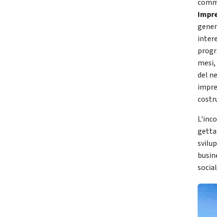
comm
Impre
genera
inter
progr
mesi,
del n
impren
costru
L'inc
getta
svilu
busin
socia