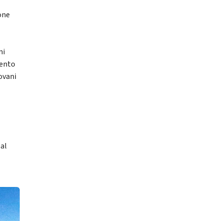
ione
mi
mento
ovani
al