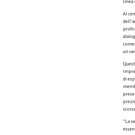
linea
Al cen
dell'a
profo
dialo
come l
un va
Quest
Impre
di esp
membr
prese
prezi
scors
"La se
essen