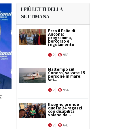
I PIÙ LETTI DELLA
SETTIMANA
Ecco il Palio di
Ancona:
programma,
percorso e
regolamento
2
963
Maltempo sul
Conero, salvate 15
persone in mare:
sei...
2
954
S)
Il sogno prende
quota: 24 ragazzi
con disabilità
volano da...
2
649