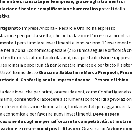
timenti e di crescita per le imprese, grazie agli strumenti di
lazione fiscale e semplificazione burocratica
previsti dalla
tiva.
rtigianato Imprese Ancona – Pesaro e Urbino ha espresso
fazione per questa scelta, che potrà favorire l’accesso a incentivi
mentali per stimolare investimenti e innovazione. 'L’inserimento
e nella Zona Economica Speciale (ZES) unica segue le difficoltà che
o territorio sta affrontando da anni, ma questa decisione rappres
traordinaria opportunità per le nostre imprese e per tutto il sist
ttivo', hanno detto
Graziano Sabbatini e Marco Pierpaoli, Pres
retario di Confartigianato Imprese Ancona - Pesaro e Urbino
.
ta decisione, che per primi, oramai da anni, come Confartigianato
niamo, consentirà di accedere a strumenti concreti di agevolazio
le e di semplificazione burocratica, fondamentali per agganciare la
sa economica e per favorire nuovi investimenti.
Deve essere
casione da cogliere per rafforzare la competitività, stimolare
ovazione e creare nuovi posti di lavoro
. Ora serve un’
azione con