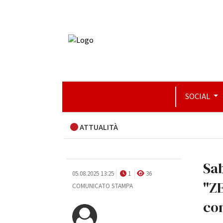
SOCIAL
ATTUALITÀ
Sab
05.08.2025 13:25
1
36
"ZE
COMUNICATO STAMPA
com