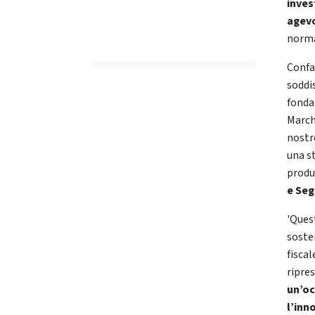
inves
agevo
norma
Confa
soddis
fonda
March
nostr
una s
produ
e Seg
'Ques
soste
fisca
ripre
un’oc
l’inn