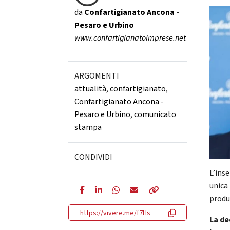
da
Confartigianato Ancona -
Pesaro e Urbino
www.confartigianatoimprese.net
ARGOMENTI
attualità
,
confartigianato
,
Confartigianato Ancona -
Pesaro e Urbino
,
comunicato
stampa
CONDIVIDI
L’ins
unica
produ
https://vivere.me/f7Hs
La de