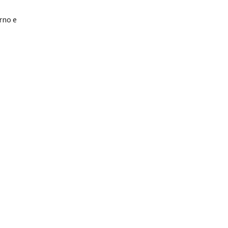
e
rno e