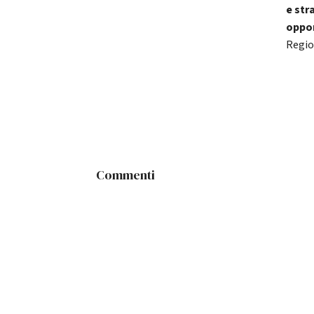
e str
oppo
Regio
Commenti