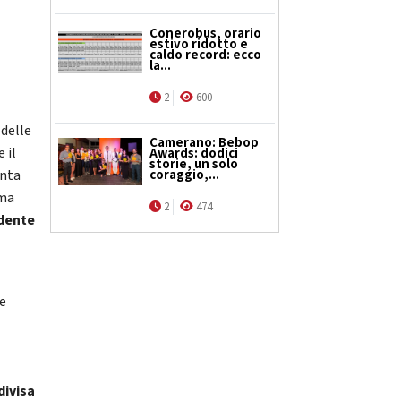
Conerobus, orario
estivo ridotto e
caldo record: ecco
la...
2
600
 delle
Camerano: Bebop
 il
Awards: dodici
storie, un solo
coraggio,...
enta
ema
2
474
idente
ne
divisa