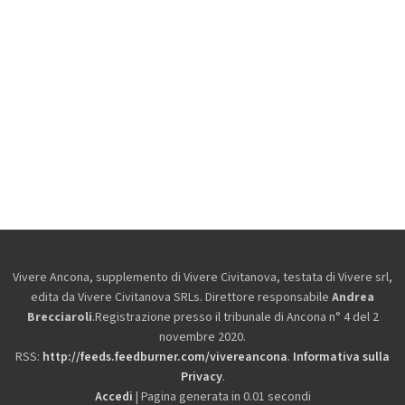
Vivere Ancona, supplemento di Vivere Civitanova, testata di Vivere srl,
edita da
Vivere Civitanova SRLs. Direttore responsabile
Andrea
Brecciaroli
.Registrazione presso il tribunale di Ancona n° 4 del 2
novembre 2020.
RSS:
http://feeds.feedburner.com/vivereancona
.
Informativa sulla
Privacy
.
Accedi
| Pagina generata in 0.01 secondi