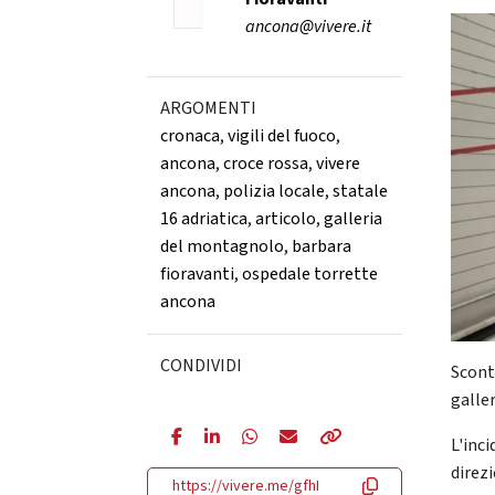
ancona@vivere.it
ARGOMENTI
cronaca
,
vigili del fuoco
,
ancona
,
croce rossa
,
vivere
ancona
,
polizia locale
,
statale
16 adriatica
,
articolo
,
galleria
del montagnolo
,
barbara
fioravanti
,
ospedale torrette
ancona
CONDIVIDI
Scontr
galle
L'inci
direz
https://vivere.me/gfhI