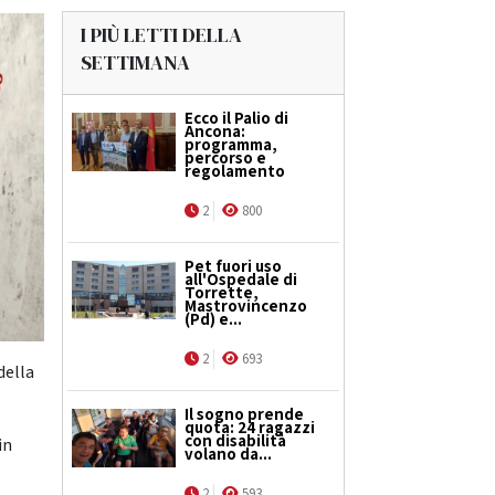
I PIÙ LETTI DELLA
SETTIMANA
Ecco il Palio di
Ancona:
programma,
percorso e
regolamento
2
800
Pet fuori uso
all'Ospedale di
Torrette,
Mastrovincenzo
(Pd) e...
2
693
della
Il sogno prende
quota: 24 ragazzi
con disabilità
in
volano da...
2
593