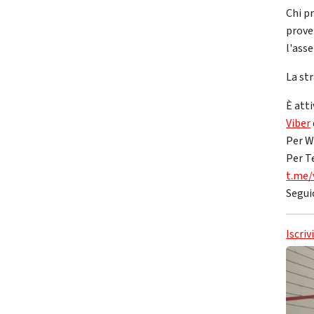
Chi p
prove
l'asse
La str
È atti
Viber
Per W
Per T
t.me/
Segui
Iscriv