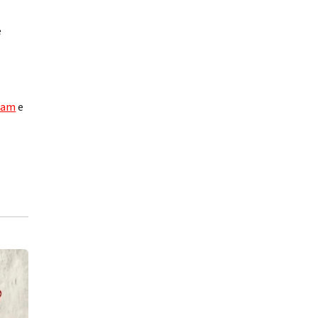
e
ram
e