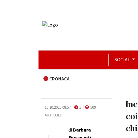
SOCIAL
CRONACA
Inc
10.10.2025 08:57
1
509
coi
ARTICOLO
ch
di
Barbara
Fioravanti