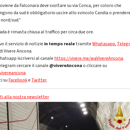
roviene da Falconara deve svoltare su via Conca, per coloro che
ngono da sud è obbligatorio uscire allo svincolo Candia o prender
 nord/sud."
ada è rimasta chiusa al traffico per circa due ore.
vo il servizio di notizie
in tempo reale
tramite
Whatasapp
,
Teleg
di Vivere Ancona.
hatsapp iscriversi al canale
https://vivere.me/waVivereAncona
.
elegram cercare il canale
@vivereAncona
o cliccare su
vivereancona
.
ci su
Facebook
e
Twitter
.
iti alla nostra newsletter