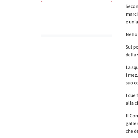
Secon
marci
e un'
Nello
Sul po
della 
La sq
i mezz
suo c
I due 
alla c
Il Co
galle
che de