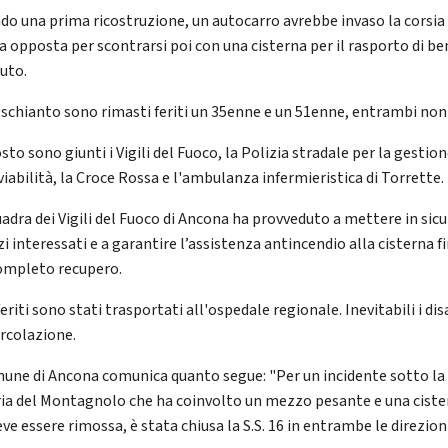
do una prima ricostruzione, un autocarro avrebbe invaso la corsia 
a opposta per scontrarsi poi con una cisterna per il rasporto di b
auto.
 schianto sono rimasti feriti un 35enne e un 51enne, entrambi non 
sto sono giunti i Vigili del Fuoco, la Polizia stradale per la gestio
viabilità, la Croce Rossa e l'ambulanza infermieristica di Torrette.
uadra dei Vigili del Fuoco di Ancona ha provveduto a mettere in sic
i interessati e a garantire l’assistenza antincendio alla cisterna fi
ompleto recupero.
feriti sono stati trasportati all'ospedale regionale. Inevitabili i dis
ircolazione.
mune di Ancona comunica quanto segue: "Per un incidente sotto la
ria del Montagnolo che ha coinvolto un mezzo pesante e una cist
ve essere rimossa, è stata chiusa la S.S. 16 in entrambe le direzioni