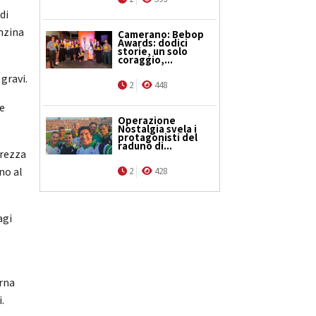
di
enzina
Camerano: Bebop
Awards: dodici
storie, un solo
coraggio,...
gravi.
2
448
ne
Operazione
Nostalgia svela i
protagonisti del
raduno di...
urezza
no al
2
428
agi
erna
.