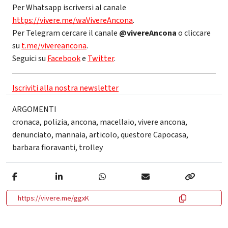
Per Whatsapp iscriversi al canale
https://vivere.me/waVivereAncona
.
Per Telegram cercare il canale
@vivereAncona
o cliccare
su
t.me/vivereancona
.
Seguici su
Facebook
e
Twitter
.
Iscriviti alla nostra newsletter
ARGOMENTI
cronaca
,
polizia
,
ancona
,
macellaio
,
vivere ancona
,
denunciato
,
mannaia
,
articolo
,
questore Capocasa
,
barbara fioravanti
,
trolley
https://vivere.me/ggxK