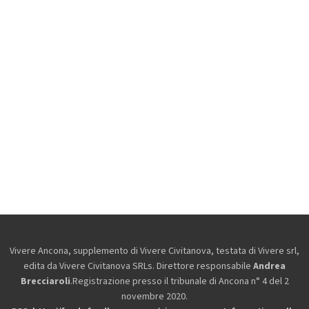
Vivere Ancona, supplemento di Vivere Civitanova, testata di Vivere srl,
edita da
Vivere Civitanova SRLs. Direttore responsabile
Andrea
Brecciaroli
.Registrazione presso il tribunale di Ancona n° 4 del 2
novembre 2020.