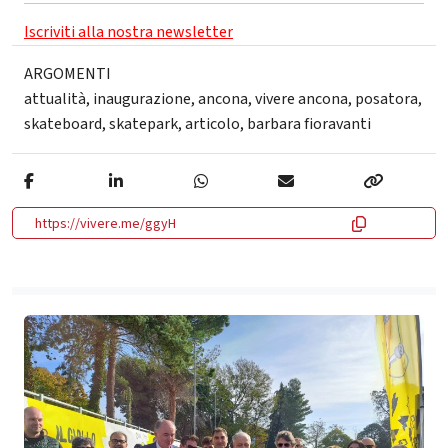
Iscriviti alla nostra newsletter
ARGOMENTI
attualità
,
inaugurazione
,
ancona
,
vivere ancona
,
posatora
,
skateboard
,
skatepark
,
articolo
,
barbara fioravanti
https://vivere.me/ggyH