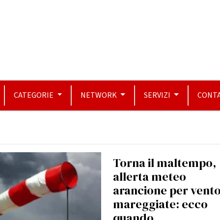
CATEGORIE
NETWORK
SERVIZI
CONTA
Torna il maltempo,
allerta meteo
arancione per vento
mareggiate: ecco
quando