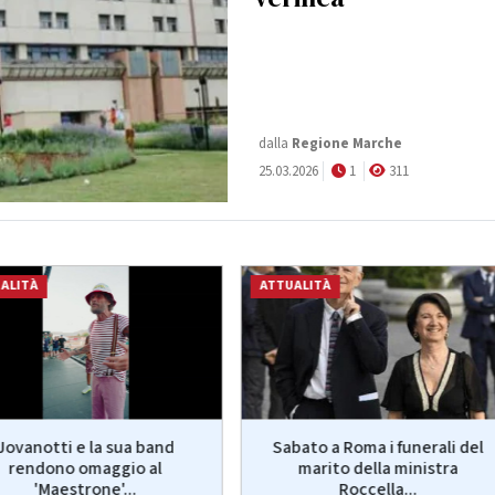
dalla
Regione Marche
25.03.2026
1
311
ALITÀ
ATTUALITÀ
Jovanotti e la sua band
Sabato a Roma i funerali del
rendono omaggio al
marito della ministra
'Maestrone'...
Roccella...