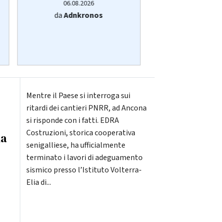
06.08.2026
06.08.20
da
Adnkronos
da
Adnkro
Mentre il Paese si interroga sui
ritardi dei cantieri PNRR, ad Ancona
si risponde con i fatti. EDRA
Costruzioni, storica cooperativa
ia
senigalliese, ha ufficialmente
terminato i lavori di adeguamento
sismico presso l’Istituto Volterra-
Elia di...