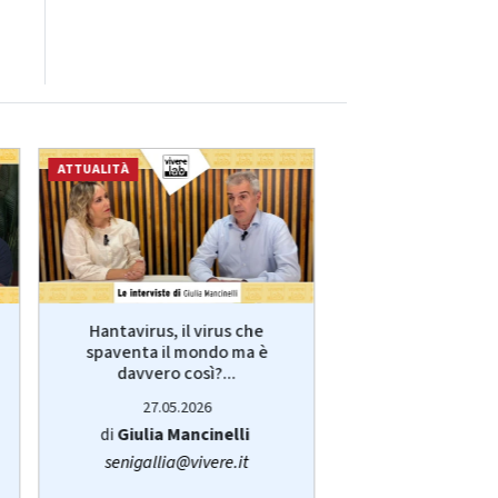
ATTUALITÀ
ECONOMIA
Hantavirus, il virus che
VivereLab: le int
spaventa il mondo ma è
Giulia Manci
davvero così?...
protagonist
27.05.2026
14.05.20
di
Giulia Mancinelli
di
Redazi
senigallia@vivere.it