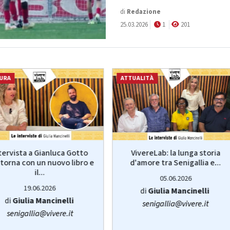
di
Redazione
25.03.2026
1
201
URA
ATTUALITÀ
VivereLab: la lunga storia
tervista a Gianluca Gotto
d'amore tra Senigallia e...
torna con un nuovo libro e
il...
05.06.2026
19.06.2026
di
Giulia Mancinelli
di
Giulia Mancinelli
senigallia@vivere.it
senigallia@vivere.it