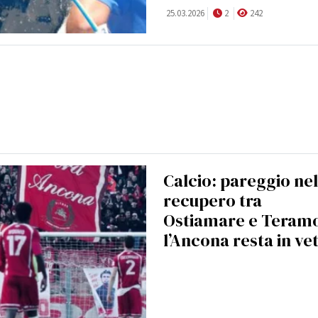
25.03.2026
2
242
Calcio: pareggio nel
recupero tra
Ostiamare e Teram
l’Ancona resta in ve