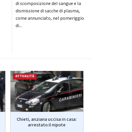
di scomposizione del sangue e la
dismissione di sacche di plasma,
come annunciato, nel pomeriggio
di...
ATTUALITÀ
ATTUALITÀ
Chieti, anziana uccisa in casa:
Guccini, Meloni: "
arrestato il nipote
me, ma continuo a c