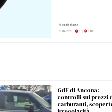
di
Redazione
01.04.2026
1
1486
GdF di Ancona:
controlli sui prezzi 
carburanti, scopert
irregolarità