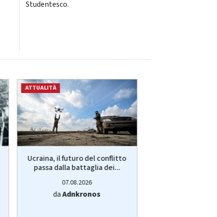
Studentesco.
ATTUALITÀ
ATTUALITÀ
Ucraina, il futuro del conflitto
Lavoro, restare i
passa dalla battaglia dei...
andare all'est
bussola.
07.08.2026
07.08.20
da
Adnkronos
da
Adnkro