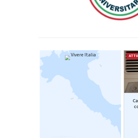
Vivere Italia
ATTUALITÀ
ATTU
i funerali del
Chieti, anziana uccisa in casa:
Ca
a ministra
arrestato il nipote
c
la...
06.08.2026
.2026
da
Adnkronos
ronos