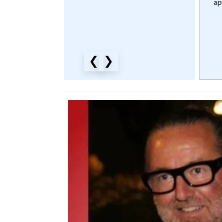
dirigente e...
del Consiglio Regionale:
ap
“Con...
.2026
06.08.2026
e Celli
da
Giacomo Rossi
vere.it
Civici Marche
❮
❯