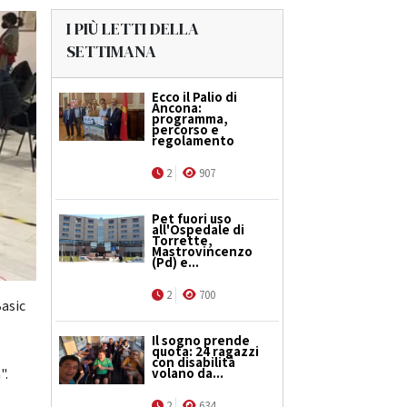
I PIÙ LETTI DELLA
SETTIMANA
Ecco il Palio di
Ancona:
programma,
percorso e
regolamento
2
907
Pet fuori uso
all'Ospedale di
Torrette,
Mastrovincenzo
(Pd) e...
2
700
Basic
Il sogno prende
quota: 24 ragazzi
con disabilità
volano da...
".
2
634