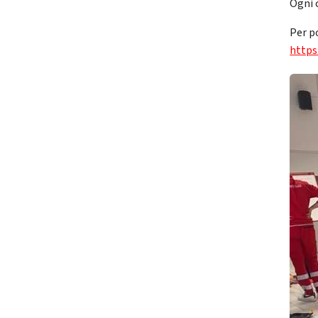
Ogni 
Per po
https