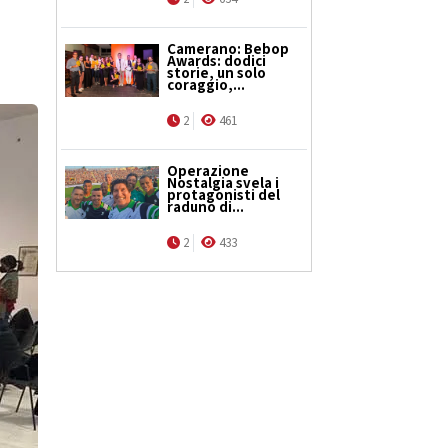
Camerano: Bebop
Awards: dodici
storie, un solo
coraggio,...
2
461
Operazione
Nostalgia svela i
protagonisti del
raduno di...
2
433