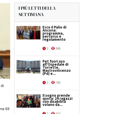
I PIÙ LETTI DELLA
SETTIMANA
Ecco il Palio di
Ancona:
programma,
percorso e
regolamento
2
906
Pet fuori uso
all'Ospedale di
Torrette,
Mastrovincenzo
(Pd) e...
2
700
 di
Il sogno prende
quota: 24 ragazzi
con disabilità
a
volano da...
ime 69
2
632