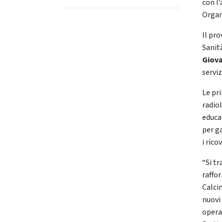
con l
Organ
Il pr
Sanit
Giova
serviz
Le pri
radiol
educa
per ga
i rico
“Si tr
raffo
Calci
nuovi
operat