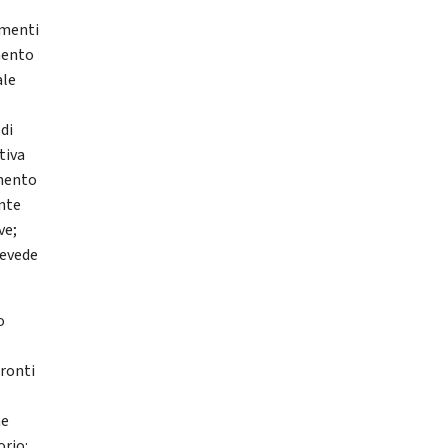
amenti
imento
ale
di
tiva
amento
ente
ve;
revede
o
pronti
ne
orio: