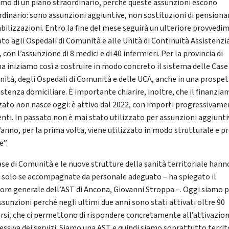
amo di un piano straordinario, perché queste assunzioni escono
ordinario: sono assunzioni aggiuntive, non sostituzioni di pension
abilizzazioni. Entro la fine del mese seguirà un ulteriore provved
ato agli Ospedali di Comunità e alle Unità di Continuità Assistenzi
 con l’assunzione di 8 medici e di 40 infermieri. Per la provincia di
a iniziamo così a costruire in modo concreto il sistema delle Case 
ità, degli Ospedali di Comunità e delle UCA, anche in una prospet
sistenza domiciliare. È importante chiarire, inoltre, che il finanzi
zzato non nasce oggi: è attivo dal 2022, con importi progressivam
enti. In passato non è mai stato utilizzato per assunzioni aggiunti
’anno, per la prima volta, viene utilizzato in modo strutturale e p
e”.
ase di Comunità e le nuove strutture della sanità territoriale hann
 solo se accompagnate da personale adeguato – ha spiegato il
tore generale dell’AST di Ancona, Giovanni Stroppa –. Oggi siamo 
ssunzioni perché negli ultimi due anni sono stati attivati oltre 90
rsi, che ci permettono di rispondere concretamente all’attivazio
essiva dei servizi. Siamo una AST e quindi siamo soprattutto territ