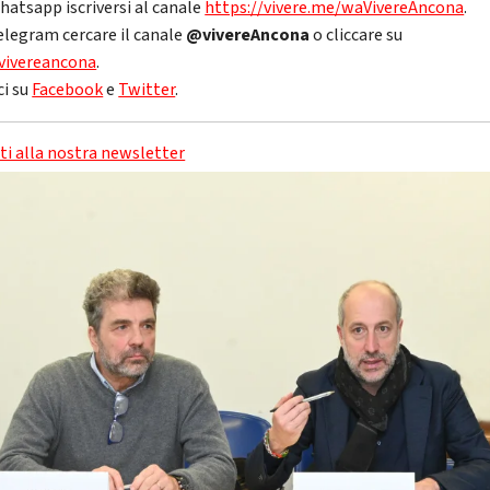
hatsapp iscriversi al canale
https://vivere.me/waVivereAncona
.
elegram cercare il canale
@vivereAncona
o cliccare su
vivereancona
.
ci su
Facebook
e
Twitter
.
iti alla nostra newsletter