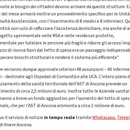
poste ai bisogni dei cittadini devono arrivare da queste strutture. 
e del mese arriverà inoltre un provvedimento specifico per le Unità
nuità Assistenziale, con l’inserimento di 8 medici e 8 infermieri. Q
ntirà non solo di rafforzare l’assistenza domiciliare, ma anche di a
ogetto sperimentale nelle RSA e nelle residenze protette,
entale per tutelare le persone più fragili e ridurre gli accessi imp
izzo di risorse fuori dal tetto di spesa era un passaggio indispensab
perare blocchi strutturali e rendere il sistema più efficiente”.
ve verranno dunque approvate ulteriori 48 assunzioni – 40 infermier
i – destinate agli Ospedali di Comunità e alle UCA. L’intero piano d
ziamento della sanità territoriale dell’AST di Ancona prevede un
imento di circa 2,5 milioni di euro. Inoltre tutte le Aziende sanitar
eranno a breve un fondo aggiuntivo per l’aumento del tetto di spes
nale, che per l’AST di Ancona ammonta a circa 1 milione di euro.
vo il servizio di notizie
in tempo reale
tramite
Whatasapp
,
Teleg
di Vivere Ancona.