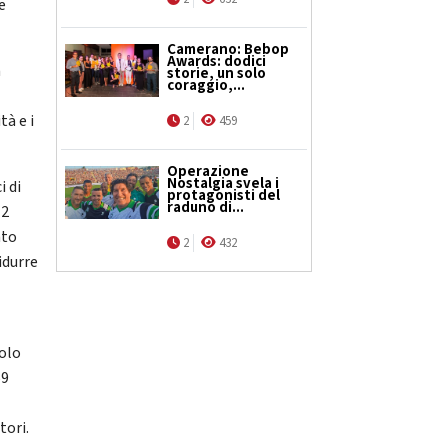
e
Camerano: Bebop
Awards: dodici
a
storie, un solo
coraggio,...
tà e i
2
459
Operazione
Nostalgia svela i
i di
protagonisti del
raduno di...
 2
ato
2
432
ridurre
aolo
69
tori.