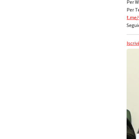
Per W
Per T
t.me/
Segui
Iscriv