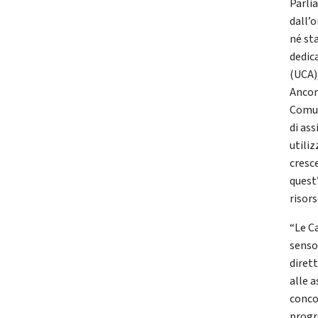
Parli
dall’
né st
dedic
(UCA),
Ancon
Comun
di as
utili
cresc
quest
risors
“Le C
senso
diret
alle a
conco
progr