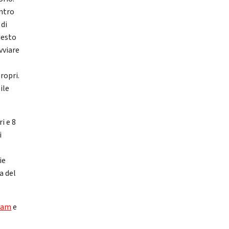
Entro
 di
uesto
vviare
ropri.
ile
i e 8
i
ie
a del
ram
e