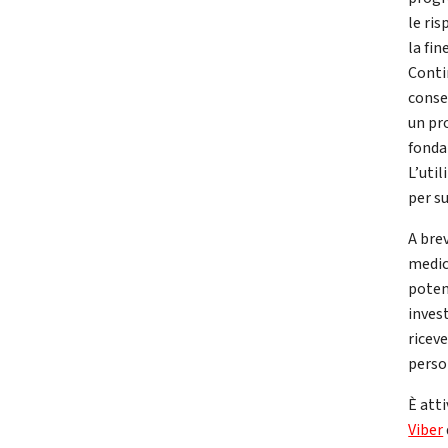
le ris
la fin
Conti
conse
un pr
fondam
L’util
per su
A bre
medic
poten
invest
ricev
perso
È atti
Viber