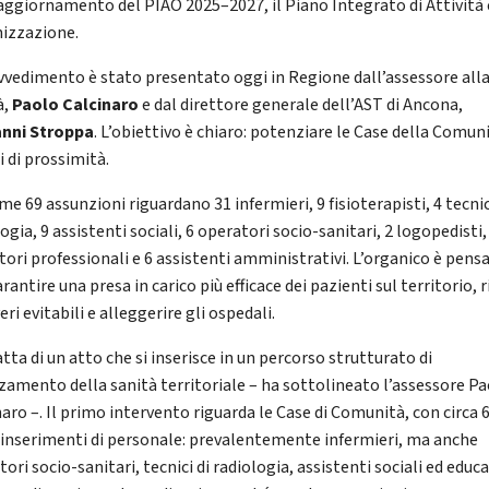
’aggiornamento del PIAO 2025–2027, il Piano Integrato di Attività 
izzazione.
ovvedimento è stato presentato oggi in Regione dall’assessore all
à,
Paolo Calcinaro
e dal direttore generale dell’AST di Ancona,
nni Stroppa
. L’obiettivo è chiaro: potenziare le Case della Comuni
i di prossimità.
me 69 assunzioni riguardano 31 infermieri, 9 fisioterapisti, 4 tecnic
ogia, 9 assistenti sociali, 6 operatori socio-sanitari, 2 logopedisti,
tori professionali e 6 assistenti amministrativi. L’organico è pens
rantire una presa in carico più efficace dei pazienti sul territorio, 
veri evitabili e alleggerire gli ospedali.
atta di un atto che si inserisce in un percorso strutturato di
rzamento della sanità territoriale – ha sottolineato l’assessore P
naro –. Il primo intervento riguarda le Case di Comunità, con circa 
 inserimenti di personale: prevalentemente infermieri, ma anche
ori socio-sanitari, tecnici di radiologia, assistenti sociali ed educa