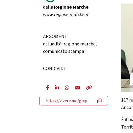
dalla
Regione Marche
www.regione.marche.it
ARGOMENTI
attualità
,
regione marche
,
comunicato stampa
CONDIVIDI
117 nu
https://vivere.me/gtcp
Ancon
È il 
Terri