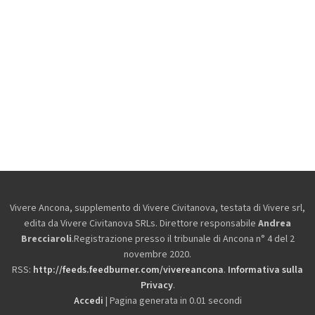
Vivere Ancona, supplemento di Vivere Civitanova, testata di Vivere srl,
edita da
Vivere Civitanova SRLs. Direttore responsabile
Andrea
Brecciaroli
.Registrazione presso il tribunale di Ancona n° 4 del 2
novembre 2020.
RSS:
http://feeds.feedburner.com/vivereancona
.
Informativa sulla
Privacy
.
Accedi
| Pagina generata in 0.01 secondi