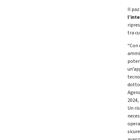
Il pa
l’int
ripre
tra cu
“Con 
ammin
poten
un’ap
tecno
dotto
Agena
2024,
Un ri
neces
operat
sicure
avanz