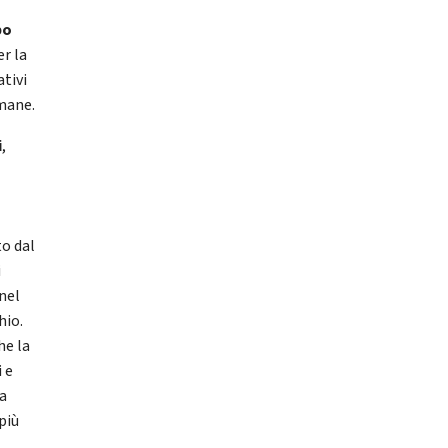
po
er la
ativi
imane.
i
,
to dal
i
nel
hio.
he la
 e
la
 più