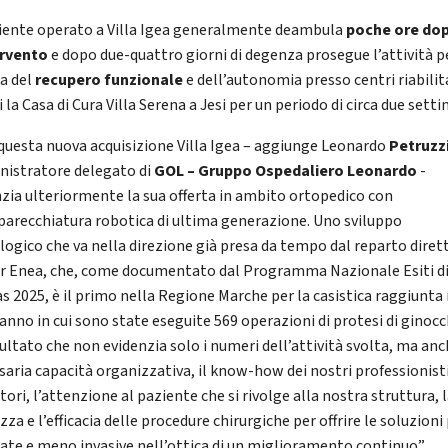
ziente operato a Villa Igea generalmente deambula
poche ore do
ervento
e dopo due-quattro giorni di degenza prosegue l’attività p
sa del
recupero funzionale
e dell’autonomia presso centri riabilit
i la Casa di Cura Villa Serena a Jesi per un periodo di circa due sett
questa nuova acquisizione Villa Igea – aggiunge Leonardo
Petruzz
istratore delegato di
GOL – Gruppo Ospedaliero Leonardo
-
zia ulteriormente la sua offerta in ambito ortopedico con
parecchiatura robotica di ultima generazione. Uno sviluppo
logico che va nella direzione già presa da tempo dal reparto diret
r Enea, che, come documentato dal Programma Nazionale Esiti d
s 2025, è il primo nella Regione Marche per la casistica raggiunta 
 anno in cui sono state eseguite 569 operazioni di protesi di ginocc
sultato che non evidenzia solo i numeri dell’attività svolta, ma anc
saria capacità organizzativa, il know-how dei nostri professionisti
ori, l’attenzione al paziente che si rivolge alla nostra struttura, 
zza e l’efficacia delle procedure chirurgiche per offrire le soluzioni
ate e meno invasive nell’ottica di un miglioramento continuo”.