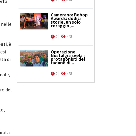
erta
Camerano: Bebop
Awards: dodici
storie, un solo
 nelle
coraggio,...
2
448
enti
, è
tesi
Operazione
Nostalgia svela i
protagonisti del
ta di
raduno di...
2
428
reale,
ro del
to,
urata