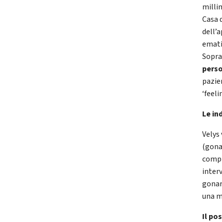
milli
Casa d
dell’
emati
Sopra
perso
pazien
‘feeli
Le in
Velys 
(gona
compr
interv
gonar
una m
Il po