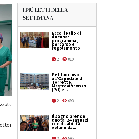
I PIÙ LETTI DELLA
SETTIMANA
Ecco il Palio di
Ancona:
programma,
percorso e
regolamento
2
810
Pet fuori uso
all'Ospedale di
Torrette,
Mastrovincenzo
(Pd) e...
2
693
izzate
Il sogno prende
quota: 24 ragazzi
con disabilità
dottor
volano da...
2
595