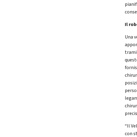
pianif
conse
Il ro
Una vo
appone
tramit
quest
forni
chiru
posiz
perso
legam
chirur
preci
“Il Ve
con s