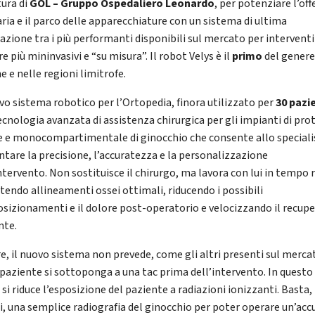
tura di
GOL – Gruppo Ospedaliero Leonardo
, per potenziare l’off
aria e il parco delle apparecchiature con un sistema di ultima
azione tra i più performanti disponibili sul mercato per interventi
 più mininvasivi e “su misura”. Il robot Velys è il
primo
del genere
e e nelle regioni limitrofe.
ovo sistema robotico per l’Ortopedia, finora utilizzato per
30 pazi
ecnologia avanzata di assistenza chirurgica per gli impianti di pro
e e monocompartimentale di ginocchio che consente allo specialis
tare la precisione, l’accuratezza e la personalizzazione
ntervento. Non sostituisce il chirurgo, ma lavora con lui in tempo 
tendo allineamenti ossei ottimali, riducendo i possibili
sizionamenti e il dolore post-operatorio e velocizzando il recupe
nte.
re, il nuovo sistema non prevede, come gli altri presenti sul merca
l paziente si sottoponga a una tac prima dell’intervento. In questo
si riduce l’esposizione del paziente a radiazioni ionizzanti. Basta,
ti, una semplice radiografia del ginocchio per poter operare un’acc