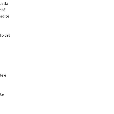
della
vità
erdite
rto del
le e
nte