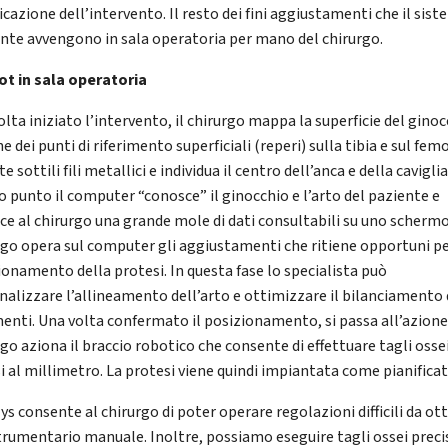
icazione dell’intervento. Il resto dei fini aggiustamenti che il sis
nte avvengono in sala operatoria per mano del chirurgo.
bot in sala operatoria
lta iniziato l’intervento, il chirurgo mappa la superficie del ginoc
 dei punti di riferimento superficiali (reperi) sulla tibia e sul fem
e sottili fili metallici e individua il centro dell’anca e della caviglia
o punto il computer “conosce” il ginocchio e l’arto del paziente e
sce al chirurgo una grande mole di dati consultabili su uno schermo.
rgo opera sul computer gli aggiustamenti che ritiene opportuni per
ionamento della protesi. In questa fase lo specialista può
nalizzare l’allineamento dell’arto e ottimizzare il bilanciamento 
enti. Una volta confermato il posizionamento, si passa all’azione:
go aziona il braccio robotico che consente di effettuare tagli osse
si al millimetro. La protesi viene quindi impiantata come pianificat
lys consente al chirurgo di poter operare regolazioni difficili da o
trumentario manuale. Inoltre, possiamo eseguire tagli ossei precis