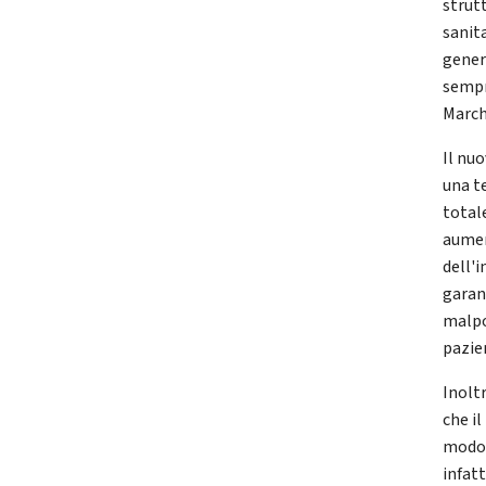
strut
sanit
gener
sempre
March
Il nu
una t
total
aumen
dell'i
garan
malpo
pazie
Inolt
che i
modo 
infat