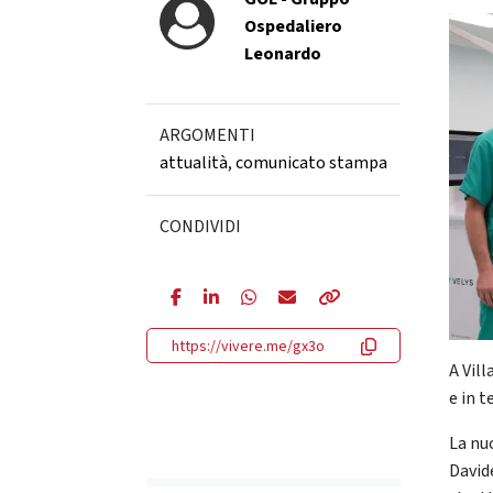
Ospedaliero
Leonardo
ARGOMENTI
attualità
,
comunicato stampa
CONDIVIDI
https://vivere.me/gx3o
A Vil
e in 
La nu
Davi