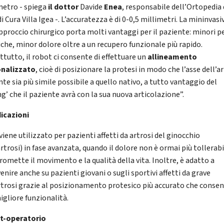
metro - spiega
il dottor
Davide
Enea
, responsabile dell’Ortopedia 
i Cura Villa Igea -. L’accuratezza è di 0-0,5 millimetri. La mininvasi
approccio chirurgico porta molti vantaggi per il paziente: minori p
che, minor dolore oltre a un recupero funzionale più rapido.
ttutto, il robot ci consente di effettuare un
allineamento
nalizzato
, cioè di posizionare la protesi in modo che l’asse dell’a
te sia più simile possibile a quello nativo, a tutto vantaggio del
ng’ che il paziente avrà con la sua nuova articolazione”.
dicazioni
viene utilizzato per pazienti affetti da artrosi del ginocchio
rtrosi) in fase avanzata, quando il dolore non è ormai più tollerabi
omette il movimento e la qualità della vita. Inoltre, è adatto a
enire anche su pazienti giovani o sugli sportivi affetti da grave
trosi grazie al posizionamento protesico più accurato che conse
igliore funzionalità.
st-operatorio