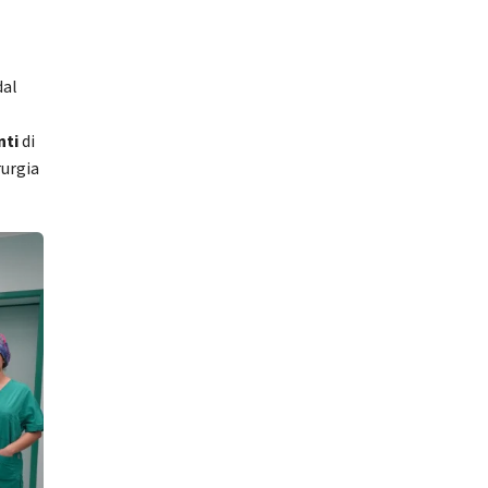
dal
nti
di
rurgia