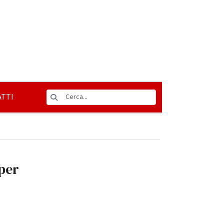
TTI
 per