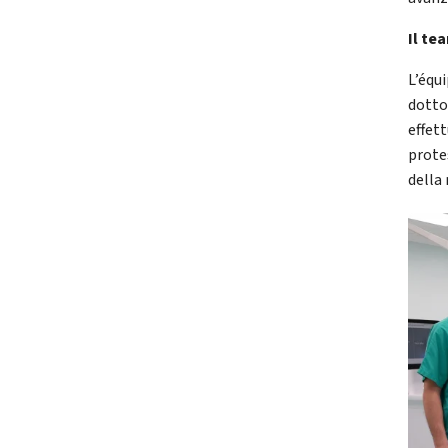
Il te
L’équ
dotto
effett
protes
della