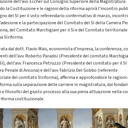
lazione dell’avv. Eccher sul Consiglio Superiore della Magistratura
do la Costituzione e le ragioni della riforma aprirà l’incontro pubb
gno del SI per il voto referendario confermativo di marzo, incontr
l’adesione e la partecipazione del Comitato del SI della Camera Pe
ona, del Comitato Marchigiani per il Si e del Comitato territoriale
a SIriforma.
ata dal dott. Flavio Mais, economista d’impresa, la conferenza, co
venti dell’avv. Roberto Paradisi (Presidente del comitato Marchigi
 SI), dell’avv. Francesca Petruzzo (Presidente del comitato per il SI
a Penale di Ancona) e dell’avv. Fabrizio Del Gobbo (referente
oriale del comitato SIriforma), afferma e approfondisce le ragioni 
riforma sulla separazione delle carriere in magistratura, dai fonda
i e filosofici del giusto processo alla sua piena attuazione nella co
 riforma costituzionale.