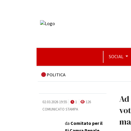
SOCIAL
POLITICA
Ad 
02.03.2026 19:55
1
126
vot
COMUNICATO STAMPA
ma
da
Comitato per il
Si Camra Penale