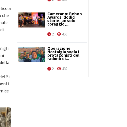
lico a
Camerano: Bebop
o che
Awards: dodici
storie, un solo
nale
coraggio,...
 di
2
459
n gli
Operazione
Nostalgia svela i
protagonisti del
ani
raduno di...
 della
2
432
del Si
menti
rnice