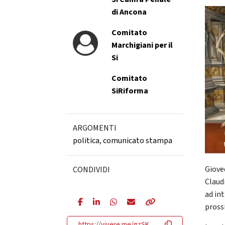
di Ancona
Comitato
Marchigiani per il
Si
Comitato
SiRiforma
ARGOMENTI
politica
,
comunicato stampa
Gioved
CONDIVIDI
Claud
ad in
pross
https://vivere.me/gzSK