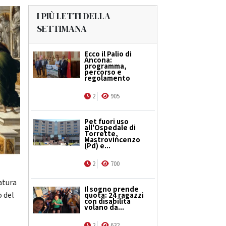
I PIÙ LETTI DELLA
SETTIMANA
Ecco il Palio di
Ancona:
programma,
percorso e
regolamento
2
905
Pet fuori uso
all'Ospedale di
Torrette,
Mastrovincenzo
(Pd) e...
2
700
atura
Il sogno prende
o del
quota: 24 ragazzi
con disabilità
volano da...
2
632