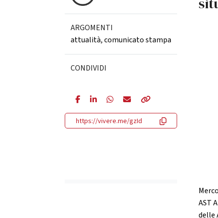
sit
ARGOMENTI
attualità
,
comunicato stampa
CONDIVIDI
https://vivere.me/gzId
Merco
AST A
delle