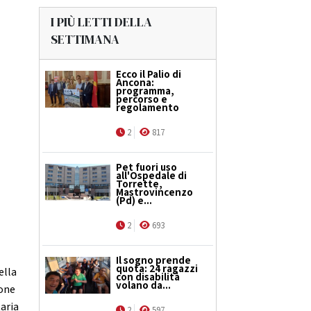
I PIÙ LETTI DELLA
SETTIMANA
Ecco il Palio di
Ancona:
programma,
percorso e
regolamento
2
817
Pet fuori uso
all'Ospedale di
Torrette,
Mastrovincenzo
(Pd) e...
2
693
Il sogno prende
quota: 24 ragazzi
ella
con disabilità
volano da...
ione
taria
2
597