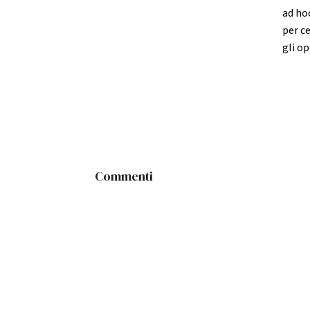
ad hoc
per ce
gli op
Commenti