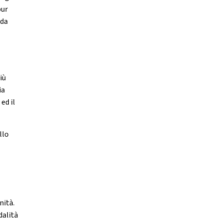
pur
 da
iù
ia
ed il
llo
nità.
dalità