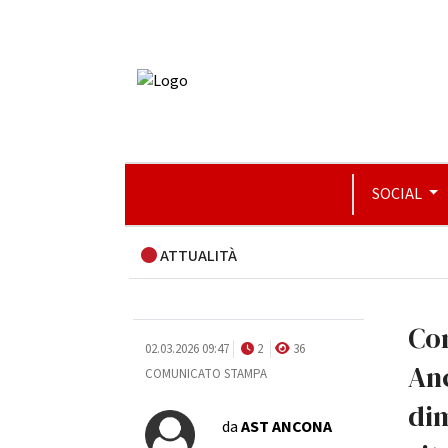
SOCIAL
ATTUALITÀ
Com
02.03.2026 09:47
2
36
Anc
COMUNICATO STAMPA
dim
da
AST ANCONA