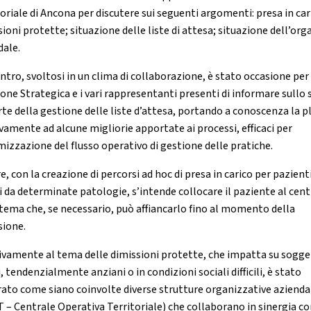
toriale di Ancona per discutere sui seguenti argomenti: presa in car
ioni protette; situazione delle liste di attesa; situazione dell’org
dale.
ntro, svoltosi in un clima di collaborazione, è stato occasione per
ione Strategica e i vari rappresentanti presenti di informare sullo 
arte della gestione delle liste d’attesa, portando a conoscenza la p
ivamente ad alcune migliorie apportate ai processi, efficaci per
imizzazione del flusso operativo di gestione delle pratiche.
e, con la creazione di percorsi ad hoc di presa in carico per pazient
ti da determinate patologie, s’intende collocare il paziente al cent
stema che, se necessario, può affiancarlo fino al momento della
sione.
ivamente al tema delle dimissioni protette, che impatta su sogge
i, tendenzialmente anziani o in condizioni sociali difficili, è stato
trato come siano coinvolte diverse strutture organizzative aziendal
T – Centrale Operativa Territoriale) che collaborano in sinergia co