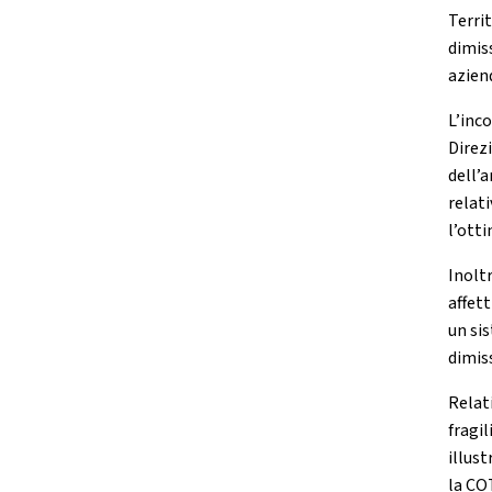
Terri
dimiss
azien
L’inco
Direz
dell’
relat
l’ott
Inoltr
affet
un si
dimis
Relat
fragil
illus
la CO