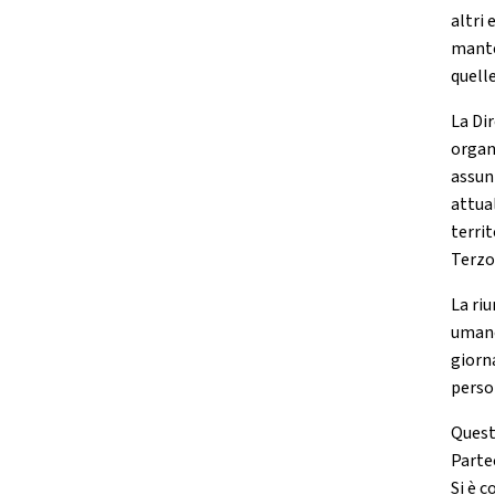
altri 
mante
quell
La Di
organ
assun
attual
territ
Terzo
La ri
umano 
giorn
perso
Quest
Parte
Si è 