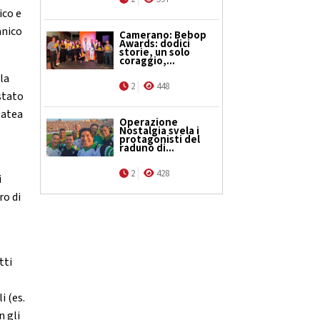
ico e
anico
Camerano: Bebop
Awards: dodici
storie, un solo
coraggio,...
 la
2
448
stato
latea
Operazione
Nostalgia svela i
protagonisti del
raduno di...
2
428
i
ro di
tti
i (es.
n gli