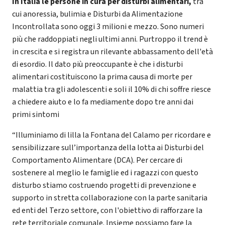
In Italia le persone in cura per disturbi alimentari,
tra
cui anoressia, bulimia e Disturbi da Alimentazione
Incontrollata sono oggi 3 milioni e mezzo. Sono numeri
più che raddoppiati negli ultimi anni. Purtroppo il trend è
in crescita e si registra un rilevante abbassamento dell'età
di esordio. Il dato più preoccupante è che i disturbi
alimentari costituiscono la prima causa di morte per
malattia tra gli adolescenti e soli il 10% di chi soffre riesce
a chiedere aiuto e lo fa mediamente dopo tre anni dai
primi sintomi
“Illuminiamo di lilla la Fontana del Calamo per ricordare e
sensibilizzare sull’importanza della lotta ai Disturbi del
Comportamento Alimentare (DCA). Per cercare di
sostenere al meglio le famiglie ed i ragazzi con questo
disturbo stiamo costruendo progetti di prevenzione e
supporto in stretta collaborazione con la parte sanitaria
ed enti del Terzo settore, con l'obiettivo di rafforzare la
rete territoriale comunale. Insieme possiamo fare la