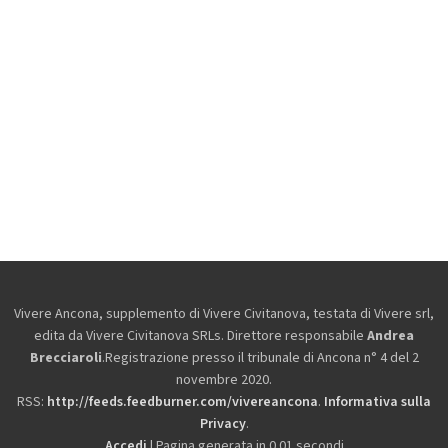
Vivere Ancona, supplemento di Vivere Civitanova, testata di Vivere srl,
edita da
Vivere Civitanova SRLs. Direttore responsabile
Andrea
Brecciaroli
.Registrazione presso il tribunale di Ancona n° 4 del 2
novembre 2020.
RSS:
http://feeds.feedburner.com/vivereancona
.
Informativa sulla
Privacy
.
Accedi
| Pagina generata in 0.01 secondi