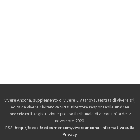
Vivere Ancona, supplemento di Vivere Civitanova, testata di Vivere srl,
edita da
Vivere Civitanova SRLs. Direttore responsabile
Andrea
Brecciaroli
.Registrazione presso il tribunale di Ancona n° 4 del 2
novembre 2020.
RSS:
http://feeds.feedburner.com/vivereancona
.
Informativa sulla
Privacy
.