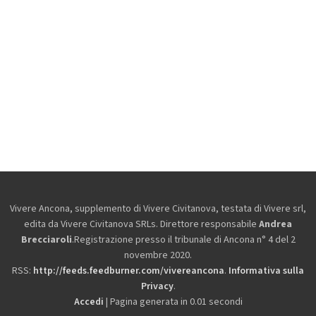
Vivere Ancona, supplemento di Vivere Civitanova, testata di Vivere srl,
edita da
Vivere Civitanova SRLs. Direttore responsabile
Andrea
Brecciaroli
.Registrazione presso il tribunale di Ancona n° 4 del 2
novembre 2020.
RSS:
http://feeds.feedburner.com/vivereancona
.
Informativa sulla
Privacy
.
Accedi
| Pagina generata in 0.01 secondi