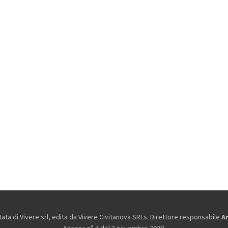
ta di Vivere srl, edita da
Vivere Civitanova SRLs. Direttore responsabile
A