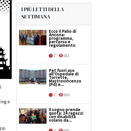
I PIÙ LETTI DELLA
SETTIMANA
Ecco il Palio di
Ancona:
programma,
percorso e
regolamento
2
811
Pet fuori uso
all'Ospedale di
Torrette,
Mastrovincenzo
(Pd) e...
l
2
693
ming e
Il sogno prende
quota: 24 ragazzi
con disabilità
volano da...
zio
2
597