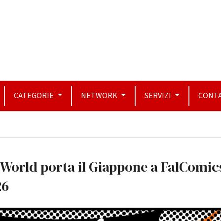
CATEGORIE
NETWORK
SERVIZI
CONTA
World porta il Giappone a FalComic
26