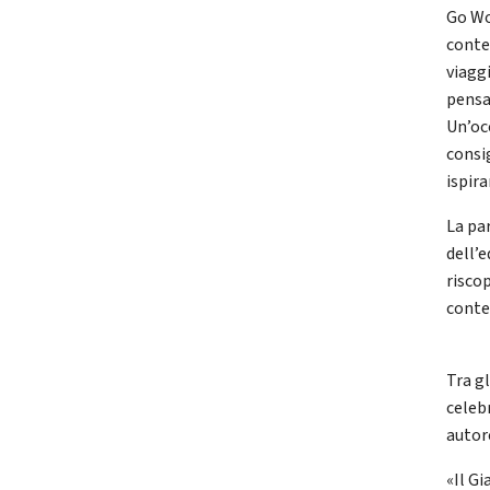
Go Wo
conte
viagg
pensat
Un’occ
consig
ispir
La pa
dell’e
riscop
cont
Tra gl
celeb
autor
«Il G