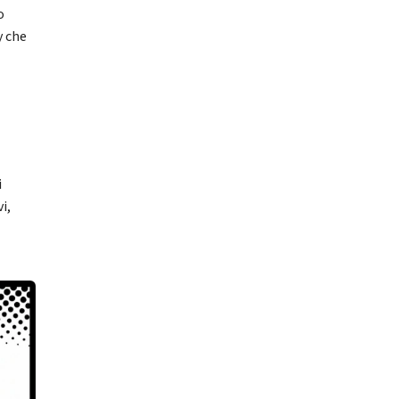
o
y che
i
i,