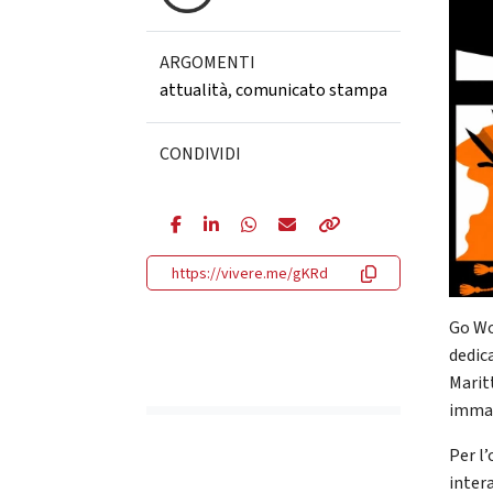
ARGOMENTI
attualità
,
comunicato stampa
CONDIVIDI
https://vivere.me/gKRd
Go Wo
dedic
Marit
immag
Per l
inter