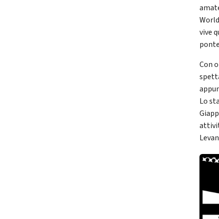
amate
World
vive 
ponte
Con ol
spetta
appun
Lo st
Giapp
attivi
Levan