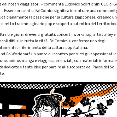
 dai nostri viaggiatori. – commenta Ludovico Scortichini CEO di G
 – Essere presenti a FalComics significa incontrare una communit
quotidianamente la passione per la cultura giapponese, creando un
 diretto tra immaginario pop e scoperta autentica del territorio».
tre tre giorni di eventi gratuiti, concerti, workshop, artist alley e
coli diffusi in tutta la città, FalComics si conferma uno degli
tamenti di riferimento della cultura pop italiana.
and Go World sarà un punto di incontro per tutti gli appassionati d
one, anime, manga e viaggi esperienziali, con materiali informativ
tà dedicate e tante idee per partire alla scoperta del Paese del Sol
te.