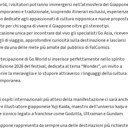
rld, i visitatori potranno immergersi nell’atmosfera del Giappon
mporaneo e tradizionale, scoprendo itinerari esclusivi, esperienze
io dedicate agli appassionati di cultura nipponica e nuove propost
e per chi sogna di vivere il Giappone oltre gli stereotipi.
asione unica per incontrare dal vivo gli specialisti Go Asia, ricever
li di viaggio, approfondire curiosità sulla destinazione e lasciarsi
are da una delle mete più amate dal pubblico di FalComics.
rtecipazione di Go World si inserisce perfettamente nello spirito
dizione 2026 del festival, dedicata al tema “Wonder”, un invito a
rire la meraviglia e lo stupore attraverso i linguaggi della cultura
emporanea.
i ospiti internazionali più attesi della manifestazione ci sarà anche
re illustratore giapponese Yuji Kaida, maestro dell’universo kaiju e
e iconico legato a franchise come Godzilla, Ultraman e Gundam.
iappone rappresenta da sempre una delle destinazioni più richieste