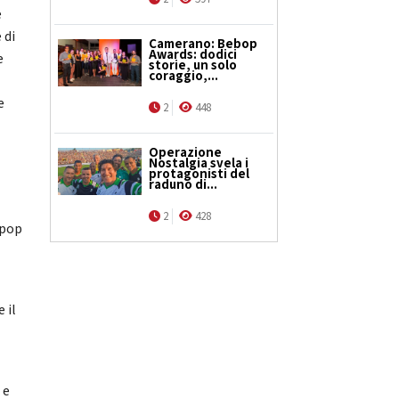
e
 di
Camerano: Bebop
Awards: dodici
e
storie, un solo
coraggio,...
e
2
448
Operazione
Nostalgia svela i
protagonisti del
raduno di...
2
428
 pop
 il
 e