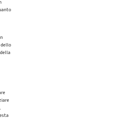
n
quanto
in
 dello
 della
are
ziare
,
festa