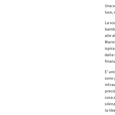
Una s
luce, 
La sc
bambi
alle 
Marin
ispir
dalla 
finan
E’ un
sono 
intra
preci
cosa 
silen
la lib