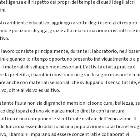
ntelligenza e il rispetto dei propri dei tempi e di quelli degli altri
ni.
sto ambiente educativo, aggiungo a volte degli esercizi di respiro
do e posizioni di yoga, grazie alla mia formazione di istruttrice d
tivo.
o lavoro consiste principalmente, durante il laboratorio, nell’osser
ni e quando lo ritengo opportuno presento individualmente o a pi
 i materiali di sviluppo montessoriani. L’attività di vita pratica è
e la preferita, i bambini mostrano un gran bisogno di usare le man
re anche con materiali sensoriali che sviluppano il senso tattile, 
ivo, oltre al visivo ed uditivo.
tante l’aula non sia di grandi dimensioni ci sono cura, bellezza, s
ico degli spazi ed una vicinanza molto diretta con la natura,
’ultima è una componente strutturale e vitale dell’educazione. Il
o funziona essendo adatto ad una popolazione scolastica eterog
sivo, i bambini imparano ad essere concentrati e collaborativi