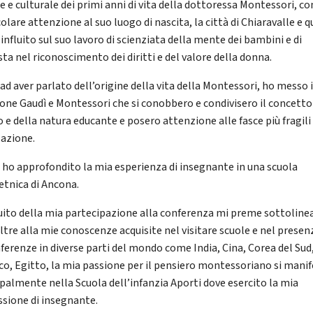
e e culturale dei primi anni di vita della dottoressa Montessori, co
olare attenzione al suo luogo di nascita, la città di Chiaravalle e 
influito sul suo lavoro di scienziata della mente dei bambini e di
sta nel riconoscimento dei diritti e del valore della donna.
 ad aver parlato dell’origine della vita della Montessori, ho messo 
ione Gaudì e Montessori che si conobbero e condivisero il concetto
 e della natura educante e posero attenzione alle fasce più fragili
azione.
e ho approfondito la mia esperienza di insegnante in una scuola
etnica di Ancona.
uito della mia partecipazione alla conferenza mi preme sottoline
oltre alla mie conoscenze acquisite nel visitare scuole e nel presen
nferenze in diverse parti del mondo come India, Cina, Corea del Sud
co, Egitto, la mia passione per il pensiero montessoriano si mani
ipalmente nella Scuola dell’infanzia Aporti dove esercito la mia
ssione di insegnante.