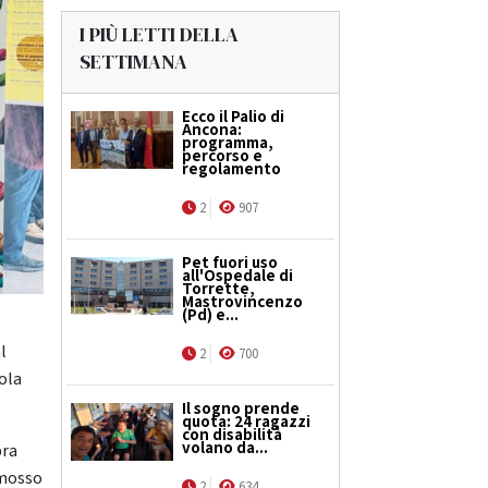
I PIÙ LETTI DELLA
SETTIMANA
Ecco il Palio di
Ancona:
programma,
percorso e
regolamento
2
907
Pet fuori uso
all'Ospedale di
Torrette,
Mastrovincenzo
(Pd) e...
l
2
700
uola
Il sogno prende
quota: 24 ragazzi
con disabilità
volano da...
bra
omosso
2
634