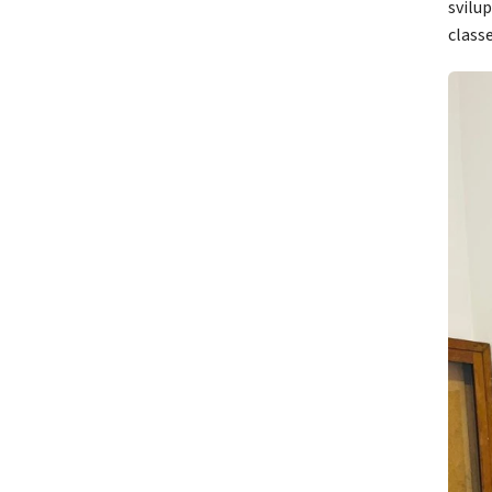
svilu
classe