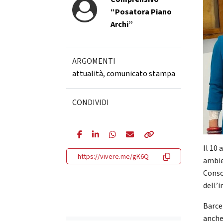
“Posatora Piano
Archi”
ARGOMENTI
attualità
,
comunicato stampa
CONDIVIDI
Il 10
https://vivere.me/gK6Q
ambie
Consol
dell’
Barce
anche