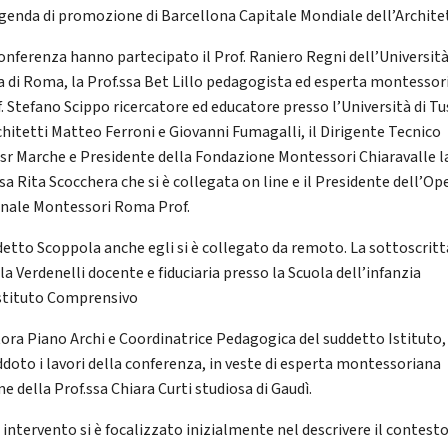
agenda di promozione di Barcellona Capitale Mondiale dell’Archite
conferenza hanno partecipato il Prof. Raniero Regni dell’Universit
 di Roma, la Prof.ssa Bet Lillo pedagogista ed esperta montessor
f. Stefano Scippo ricercatore ed educatore presso l’Università di Tu
rchitetti Matteo Ferroni e Giovanni Fumagalli, il Dirigente Tecnico
Usr Marche e Presidente della Fondazione Montessori Chiaravalle l
sa Rita Scocchera che si è collegata on line e il Presidente dell’Op
nale Montessori Roma Prof.
etto Scoppola anche egli si è collegato da remoto. La sottoscritt
a Verdenelli docente e fiduciaria presso la Scuola dell’infanzia
Istituto Comprensivo
ora Piano Archi e Coordinatrice Pedagogica del suddetto Istituto,
ddoto i lavori della conferenza, in veste di esperta montessoriana
e della Prof.ssa Chiara Curti studiosa di Gaudì.
 intervento si è focalizzato inizialmente nel descrivere il contest