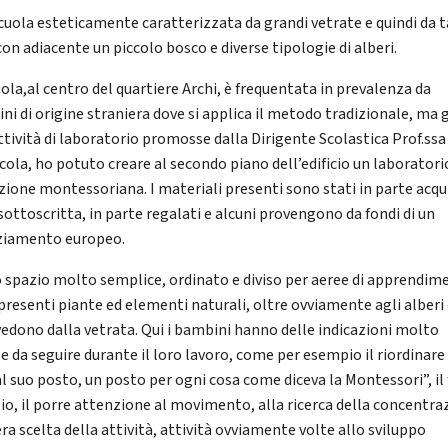
cuola esteticamente caratterizzata da grandi vetrate e quindi da 
con adiacente un piccolo bosco e diverse tipologie di alberi.
uola,al centro del quartiere Archi, è frequentata in prevalenza da
ni di origine straniera dove si applica il metodo tradizionale, ma 
attività di laboratorio promosse dalla Dirigente Scolastica Prof.ss
cola, ho potuto creare al secondo piano dell’edificio un laboratori
azione montessoriana. I materiali presenti sono stati in parte acqu
sottoscritta, in parte regalati e alcuni provengono da fondi di un
ziamento europeo.
o spazio molto semplice, ordinato e diviso per aeree di apprendim
presenti piante ed elementi naturali, oltre ovviamente agli alberi 
vedono dalla vetrata. Qui i bambini hanno delle indicazioni molto
se da seguire durante il loro lavoro, come per esempio il riordinare
al suo posto, un posto per ogni cosa come diceva la Montessori”, il 
zio, il porre attenzione al movimento, alla ricerca della concentra
era scelta della attività, attività ovviamente volte allo sviluppo