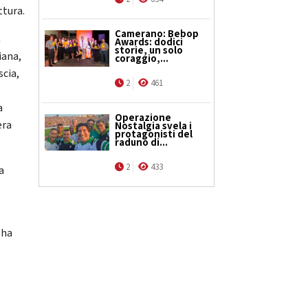
ttura.
Camerano: Bebop
à
Awards: dodici
storie, un solo
iana,
coraggio,...
scia,
2
461
a
Operazione
era
Nostalgia svela i
protagonisti del
raduno di...
2
433
a
 ha
o