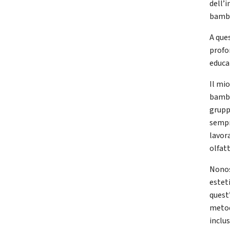
dell’i
bambi
A que
profon
educa
Il mi
bambi
gruppi
sempr
lavora
olfatt
Nonos
estet
quest
metod
inclu