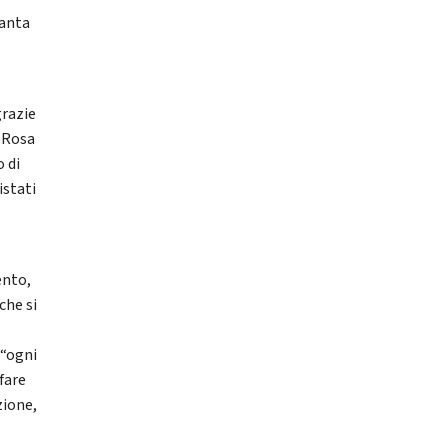
tanta
grazie
a Rosa
o di
istati
ento,
che si
 “ogni
fare
zione,