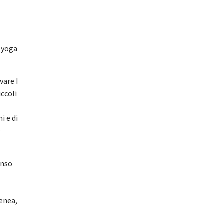
i yoga
vare I
ccoli
i e di
e
enso
enea,