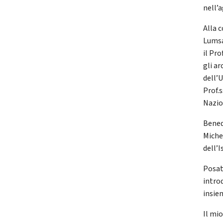
nell’
Alla 
Lumsa
il Pro
gli a
dell’
Prof.s
Nazio
Bened
Michel
dell’
Posat
intro
insiem
Il mio