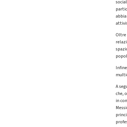
social
partic
abbia 
attivi
Oltre
relaz
spazio
popol
Infin
multi
A seg
che, 
in co
Messi
princ
profe