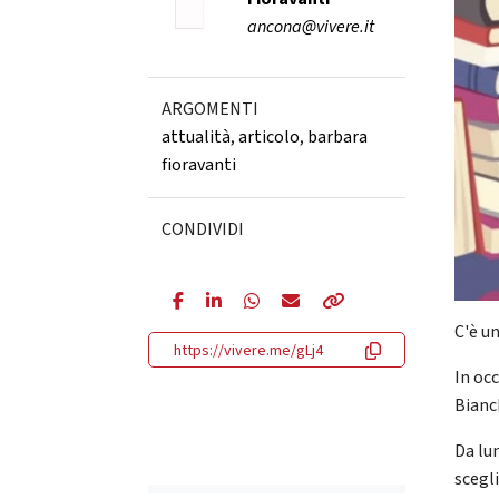
ancona@vivere.it
ARGOMENTI
attualità
,
articolo
,
barbara
fioravanti
CONDIVIDI
C'è un
https://vivere.me/gLj4
In occ
Bianc
Da lun
scegli