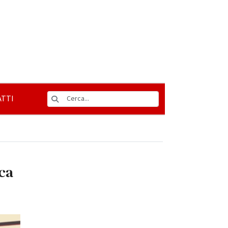
TTI
eca