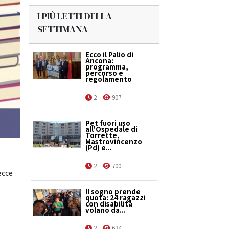
I PIÙ LETTI DELLA
SETTIMANA
Ecco il Palio di
Ancona:
programma,
percorso e
regolamento
2
907
Pet fuori uso
all'Ospedale di
Torrette,
Mastrovincenzo
(Pd) e...
2
700
ecce
Il sogno prende
quota: 24 ragazzi
con disabilità
volano da...
2
634