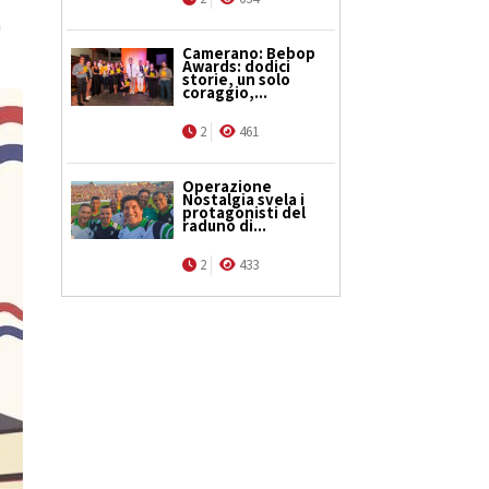
a
Camerano: Bebop
Awards: dodici
storie, un solo
coraggio,...
2
461
Operazione
Nostalgia svela i
protagonisti del
raduno di...
2
433