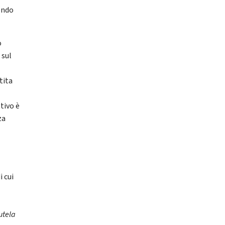
uendo
o
 sul
tita
ttivo è
za
i cui
e
utela