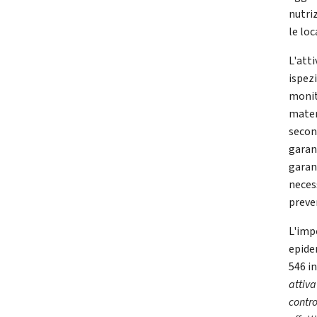
nutriz
le loc
L'att
ispezi
monit
mater
secon
garant
garan
neces
preven
L'imp
epidem
546 in
attiva
contro