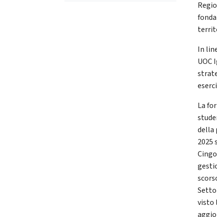
Region
fonda
territ
In lin
UOC I
strat
eserci
La for
stude
della
2025 s
Cingol
gestio
scorso
Setto
visto 
aggio