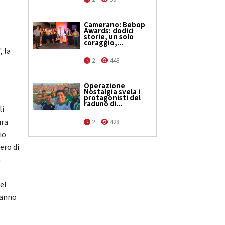
Camerano: Bebop
Awards: dodici
storie, un solo
coraggio,...
, la
2
448
Operazione
Nostalgia svela i
protagonisti del
raduno di...
li
ura
2
428
io
ero di
a
del
hanno