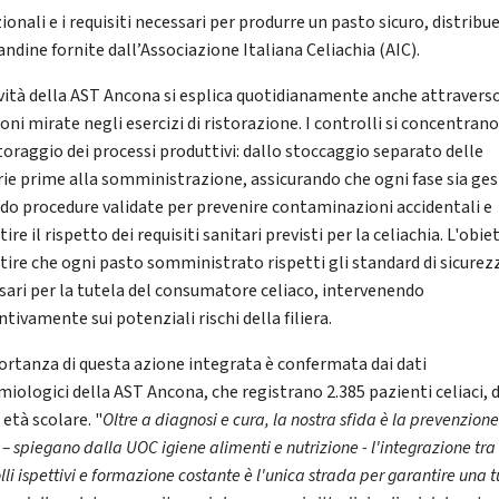
ionali e i requisiti necessari per produrre un pasto sicuro, distrib
andine fornite dall’Associazione Italiana Celiachia (AIC).
ività della AST Ancona si esplica quotidianamente anche attravers
oni mirate negli esercizi di ristorazione. I controlli si concentrano
oraggio dei processi produttivi: dallo stoccaggio separato delle
ie prime alla somministrazione, assicurando che ogni fase sia ges
do procedure validate per prevenire contaminazioni accidentali e
ire il rispetto dei requisiti sanitari previsti per la celiachia. L'obie
tire che ogni pasto somministrato rispetti gli standard di sicurez
sari per la tutela del consumatore celiaco, intervenendo
tivamente sui potenziali rischi della filiera.
ortanza di questa azione integrata è confermata dai dati
iologici della AST Ancona, che registrano 2.385 pazienti celiaci, d
 età scolare. "
Oltre a diagnosi e cura, la nostra sfida è la prevenzion
 – spiegano dalla UOC igiene alimenti e nutrizione - l'integrazione tra
lli ispettivi e formazione costante è l'unica strada per garantire una t