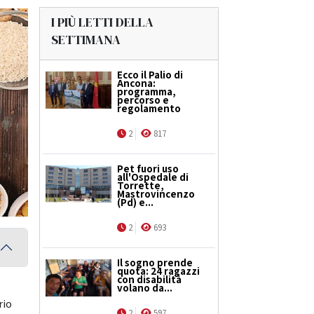
I PIÙ LETTI DELLA
SETTIMANA
Ecco il Palio di
Ancona:
programma,
percorso e
regolamento
2
817
Pet fuori uso
all'Ospedale di
Torrette,
Mastrovincenzo
(Pd) e...
2
693
Il sogno prende
quota: 24 ragazzi
con disabilità
volano da...
rio
2
597