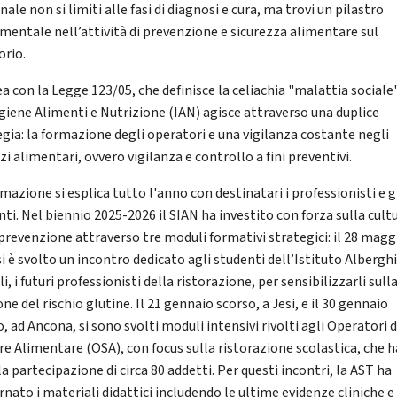
ale non si limiti alle fasi di diagnosi e cura, ma trovi un pilastro
mentale nell’attività di prevenzione e sicurezza alimentare sul
orio.
ea con la Legge 123/05, che definisce la celiachia "malattia sociale"
giene Alimenti e Nutrizione (IAN) agisce attraverso una duplice
egia: la formazione degli operatori e una vigilanza costante negli
zi alimentari, ovvero vigilanza e controllo a fini preventivi.
mazione si esplica tutto l'anno con destinatari i professionisti e g
nti. Nel biennio 2025-2026 il SIAN ha investito con forza sulla cult
 prevenzione attraverso tre moduli formativi strategici: il 28 magg
i è svolto un incontro dedicato agli studenti dell’Istituto Alberghi
i, i futuri professionisti della ristorazione, per sensibilizzarli sull
ne del rischio glutine. Il 21 gennaio scorso, a Jesi, e il 30 gennaio
, ad Ancona, si sono svolti moduli intensivi rivolti agli Operatori 
re Alimentare (OSA), con focus sulla ristorazione scolastica, che 
la partecipazione di circa 80 addetti. Per questi incontri, la AST ha
rnato i materiali didattici includendo le ultime evidenze cliniche e