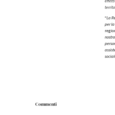
effett
territ
“
La Re
per la
regio
nostro
person
assist
social
Commenti