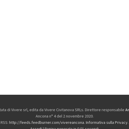
ta di Vivere srl, edita da
Vivere Civitanova SRLs. Direttore responsabile
A
Ancona n° 4 del 2 novembre 2020.
RSS:
http://feeds.feedburner.com/vivereancona
.
Informativa sulla Privacy
.