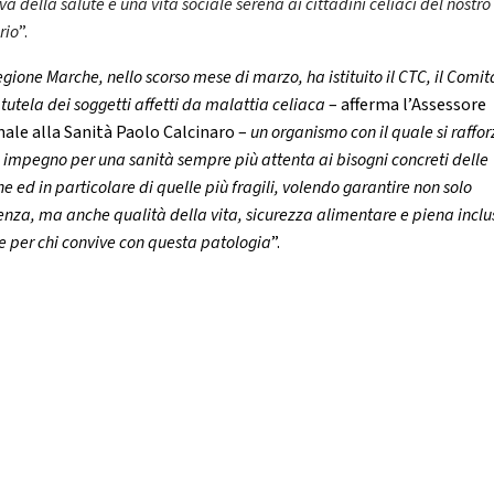
iva della salute e una vita sociale serena ai cittadini celiaci del nostro
orio
”.
gione Marche, nello scorso mese di marzo, ha istituito il CTC, il Comit
 tutela dei soggetti affetti da malattia celiaca
– afferma l’Assessore
nale alla Sanità Paolo Calcinaro –
un organismo con il quale si rafforz
 impegno per una sanità sempre più attenta ai bisogni concreti delle
e ed in particolare di quelle più fragili, volendo garantire non solo
enza, ma anche qualità della vita, sicurezza alimentare e piena inclu
e per chi convive con questa patologia
”.