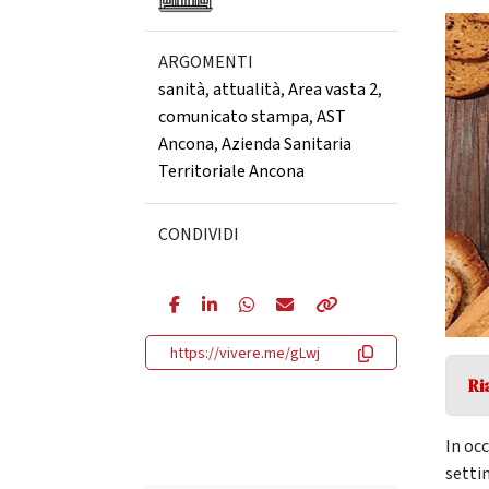
ARGOMENTI
sanità
,
attualità
,
Area vasta 2
,
comunicato stampa
,
AST
Ancona
,
Azienda Sanitaria
Territoriale Ancona
CONDIVIDI
https://vivere.me/gLwj
Ri
In oc
setti