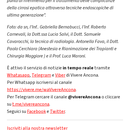
punto di riferimento per il trattamento delle complicanze
della cirrosi epatica attraverso tecniche endoscopiche di
ultima generazione”.
Foto: da sn, l’Inf.. Gabriella Bernabucci, l’Inf. Roberto
Carnevali, la Dott.ssa Lucia Salvi, il Dott. Samuele
Cavarocchi, la tecnica di radiologia. Antonella Fava, il Dott.
Paolo Cerchiara (Anestesia e Rianimazione dei Trapianti e
Chirurgia Maggiore ) e il Prof. Luca Maroni.
È attivo il servizio di notizie
in tempo reale
tramite
Whatasapp
,
Telegram
e
Viber
di Vivere Ancona.
Per Whatsapp iscriversi al canale
https://vivere.me/waVivereAncona
.
Per Telegram cercare il canale
@vivereAncona
o cliccare
su
t.me/vivereancona
.
Seguici su
Facebook
e
Twitter
.
Iscriviti alla nostra newsletter