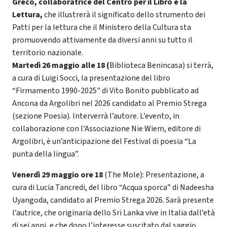
Greco, collaboratrice del Centro per il Libro e la
Lettura,
che illustrerà il significato dello strumento dei
Patti per la lettura che il Ministero della Cultura sta
promuovendo attivamente da diversi anni su tutto il
territorio nazionale.
Martedì 26 maggio alle 18 (
Biblioteca Benincasa) si terrà,
a cura di Luigi Socci, la presentazione del libro
“Firmamento 1990-2025" di Vito Bonito pubblicato ad
Ancona da Argolibri nel 2026 candidato al Premio Strega
(sezione Poesia). Interverrà l’autore. L’evento, in
collaborazione con l’Associazione Nie Wiem, editore di
Argolibri, è un’anticipazione del Festival di poesia “La
punta della lingua”.
Venerdì 29 maggio ore 18
(The Mole): Presentazione, a
cura di Lucia Tancredi, del libro “Acqua sporca” di Nadeesha
Uyangoda, candidato al Premio Strega 2026. Sarà presente
l’autrice, che originaria dello Sri Lanka vive in Italia dall’età
di sei anni, e che dopo l’interesse suscitato dal saggio