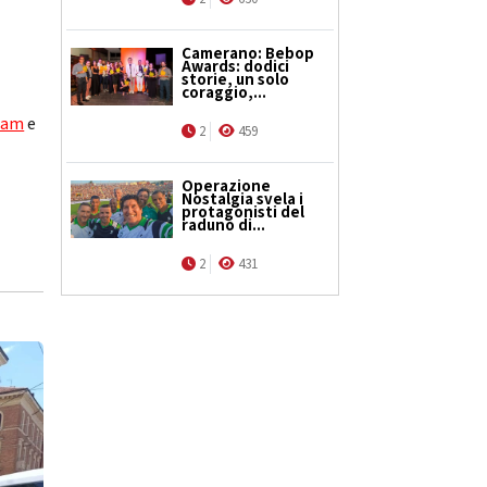
Camerano: Bebop
Awards: dodici
storie, un solo
coraggio,...
ram
e
2
459
Operazione
Nostalgia svela i
protagonisti del
raduno di...
2
431