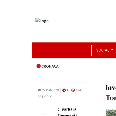
SOCIAL
CRONACA
Inv
18.05.2026 13:21
1
1343
Tor
ARTICOLO
di
Barbara
Fioravanti