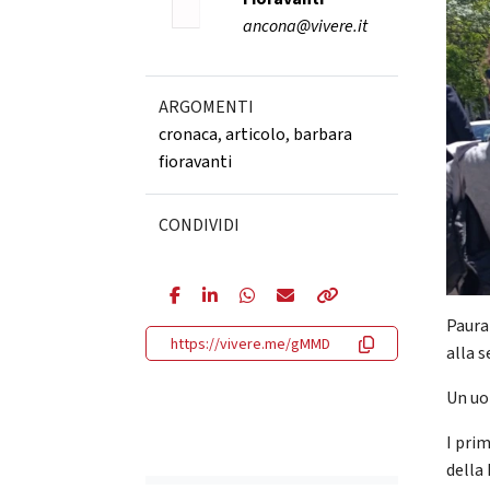
ancona@vivere.it
ARGOMENTI
cronaca
,
articolo
,
barbara
fioravanti
CONDIVIDI
Paura
https://vivere.me/gMMD
alla 
Un uo
I pri
della 