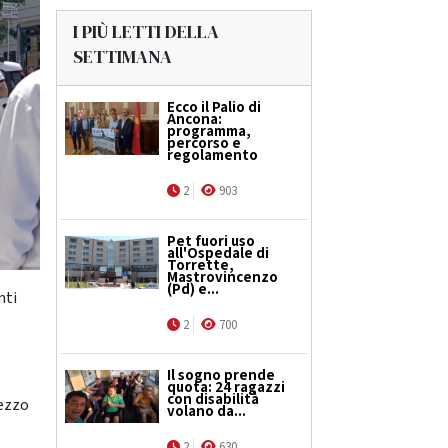
I PIÙ LETTI DELLA
SETTIMANA
Ecco il Palio di
Ancona:
programma,
percorso e
regolamento
2
903
Pet fuori uso
all'Ospedale di
Torrette,
Mastrovincenzo
(Pd) e...
nti
2
700
Il sogno prende
quota: 24 ragazzi
con disabilità
mezzo
volano da...
2
630