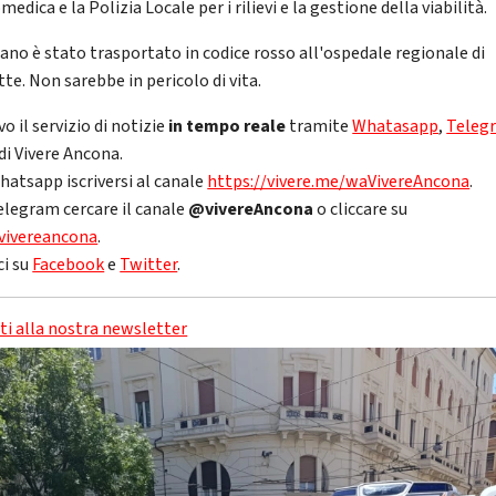
medica e la Polizia Locale per i rilievi e la gestione della viabilità.
iano è stato trasportato in codice rosso all'ospedale regionale di
te. Non sarebbe in pericolo di vita.
vo il servizio di notizie
in tempo reale
tramite
Whatasapp
,
Teleg
di Vivere Ancona.
hatsapp iscriversi al canale
https://vivere.me/waVivereAncona
.
elegram cercare il canale
@vivereAncona
o cliccare su
vivereancona
.
ci su
Facebook
e
Twitter
.
iti alla nostra newsletter