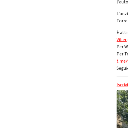
l'auto
L'anz
Torret
È atti
Viber
Per W
Per T
t.me/
Segui
Iscriv