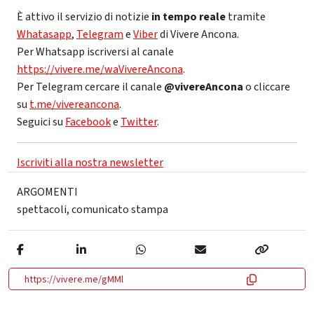
È attivo il servizio di notizie
in tempo reale
tramite
Whatasapp
,
Telegram
e
Viber
di Vivere Ancona.
Per Whatsapp iscriversi al canale
https://vivere.me/waVivereAncona
.
Per Telegram cercare il canale
@vivereAncona
o cliccare
su
t.me/vivereancona
.
Seguici su
Facebook
e
Twitter
.
Iscriviti alla nostra newsletter
ARGOMENTI
spettacoli
,
comunicato stampa
https://vivere.me/gMMl