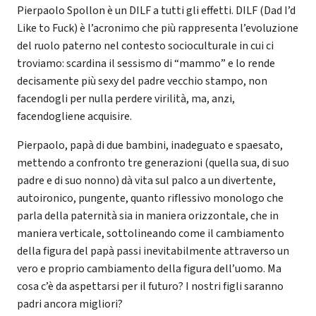
Pierpaolo Spollon è un DILF a tutti gli effetti. DILF (Dad I’d
Like to Fuck) è l’acronimo che più rappresenta l’evoluzione
del ruolo paterno nel contesto socioculturale in cui ci
troviamo: scardina il sessismo di “mammo” e lo rende
decisamente più sexy del padre vecchio stampo, non
facendogli per nulla perdere virilità, ma, anzi,
facendogliene acquisire.
Pierpaolo, papà di due bambini, inadeguato e spaesato,
mettendo a confronto tre generazioni (quella sua, di suo
padre e di suo nonno) dà vita sul palco a un divertente,
autoironico, pungente, quanto riflessivo monologo che
parla della paternità sia in maniera orizzontale, che in
maniera verticale, sottolineando come il cambiamento
della figura del papà passi inevitabilmente attraverso un
vero e proprio cambiamento della figura dell’uomo. Ma
cosa c’è da aspettarsi per il futuro? I nostri figli saranno
padri ancora migliori?