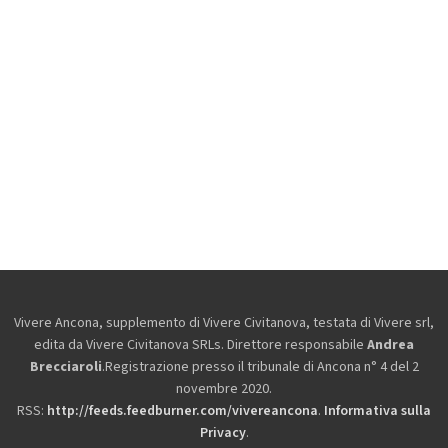
Vivere Ancona, supplemento di Vivere Civitanova, testata di Vivere srl,
edita da
Vivere Civitanova SRLs. Direttore responsabile
Andrea
Brecciaroli
.Registrazione presso il tribunale di Ancona n° 4 del 2
novembre 2020.
RSS:
http://feeds.feedburner.com/vivereancona
.
Informativa sulla
Privacy
.