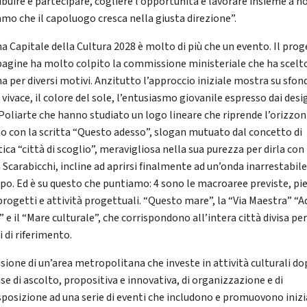
ibuire e partecipare, cogliere l’opportunità e lavorare insieme a no
amo che il capoluogo cresca nella giusta direzione”.
a Capitale della Cultura 2028 è molto di più che un evento. Il pro
 pagine ha molto colpito la commissione ministeriale che ha scelt
a per diversi motivi. Anzitutto l’approccio iniziale mostra su sfon
 vivace, il colore del sole, l’entusiasmo giovanile espresso dai des
 Poliarte che hanno studiato un logo lineare che riprende l’orizzo
o con la scritta “Questo adesso”, slogan mutuato dal concetto di
ica “città di scoglio”, meravigliosa nella sua purezza per dirla con 
Scarabicchi, incline ad aprirsi finalmente ad un’onda inarrestabile
ppo. Ed è su questo che puntiamo: 4 sono le macroaree previste, pie
 progetti e attività progettuali. “Questo mare”, la “Via Maestra” “
 e il “Mare culturale”, che corrispondono all’intera città divisa pe
 di riferimento.
isione di un’area metropolitana che investe in attività culturali d
se di ascolto, propositiva e innovativa, di organizzazione e di
sposizione ad una serie di eventi che includono e promuovono inizi