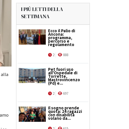
I PIÙ LETTI DELLA
SETTIMANA
Ecco il Palio di
Ancona:
programma,
percorso e
regolamento
2
888
Pet fuori uso
all'Ospedale di
 alla
Torrette,
Mastrovincenzo
u
(Pd) e...
2
697
Il sogno prende
quota: 24 ragazzi
con disabilità
biamo
volano da...
2
615