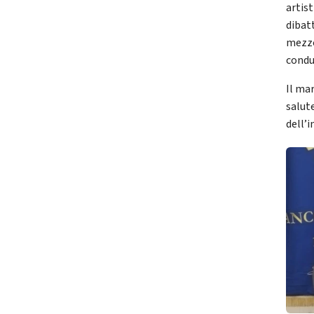
artist
dibat
mezzo 
condu
Il mar
salute
dell’i