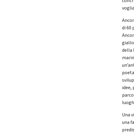
contr
vogli
Ancon
di 60
Ancon
giallo
della
marin
un’ant
poeta 
svilu
idee,
parco”
luoghi
Una v
una fa
predi