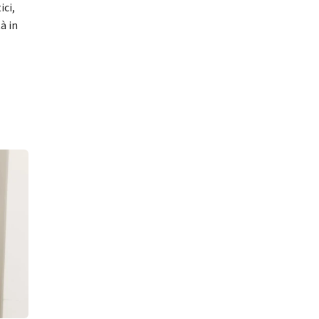
ici,
à in