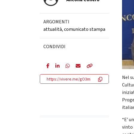
ARGOMENTI
attualità
,
comunicato stampa
CONDIVIDI
Nel s
https://vivere.me/gO3m
Cultu
inizia
Proge
italia
“E’ u
vinto