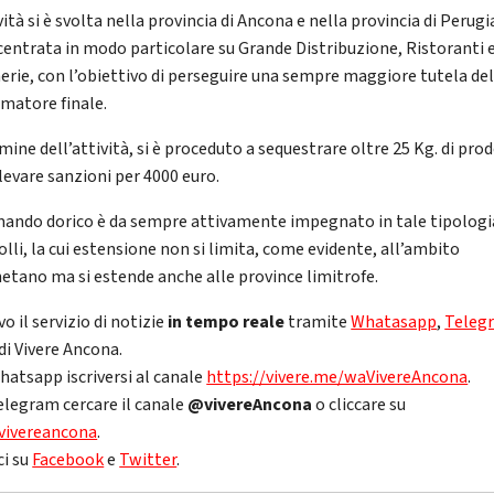
vità si è svolta nella provincia di Ancona e nella provincia di Perugia
centrata in modo particolare su Grande Distribuzione, Ristoranti 
erie, con l’obiettivo di perseguire una sempre maggiore tutela de
matore finale.
mine dell’attività, si è proceduto a sequestrare oltre 25 Kg. di pro
elevare sanzioni per 4000 euro.
mando dorico è da sempre attivamente impegnato in tale tipologi
lli, la cui estensione non si limita, come evidente, all’ambito
etano ma si estende anche alle province limitrofe.
vo il servizio di notizie
in tempo reale
tramite
Whatasapp
,
Teleg
di Vivere Ancona.
hatsapp iscriversi al canale
https://vivere.me/waVivereAncona
.
elegram cercare il canale
@vivereAncona
o cliccare su
vivereancona
.
ci su
Facebook
e
Twitter
.