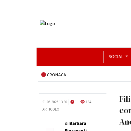
SOCIAL
CRONACA
Fil
01.06.2026 13:30
1
134
con
ARTICOLO
Anc
di
Barbara
Fioravanti