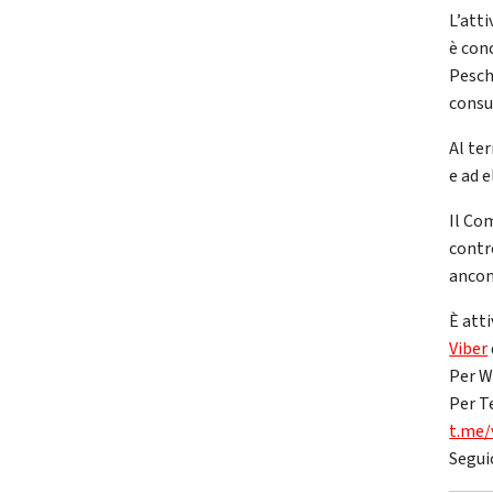
L’atti
è con
Pesch
consu
Al ter
e ad 
Il Co
contro
ancon
È atti
Viber
Per W
Per T
t.me/
Segui