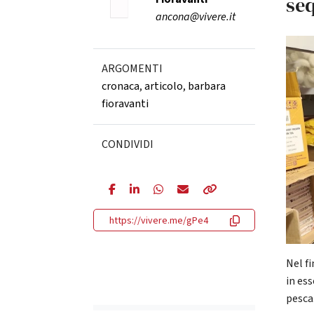
seq
ancona@vivere.it
ARGOMENTI
cronaca
,
articolo
,
barbara
fioravanti
CONDIVIDI
https://vivere.me/gPe4
Nel f
in ess
pesca