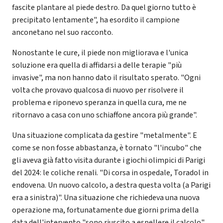
fascite plantare al piede destro. Da quel giorno tutto è
precipitato lentamente", ha esordito il campione
anconetano nel suo racconto.
Nonostante le cure, il piede non migliorava e l'unica
soluzione era quella di affidarsi a delle terapie "più
invasive", ma non hanno dato il risultato sperato. "Ogni
volta che provavo qualcosa di nuovo per risolvere il
problema e riponevo speranza in quella cura, me ne
ritornavo a casa con uno schiaffone ancora più grande".
Una situazione complicata da gestire "metalmente". E
come se non fosse abbastanza, è tornato "l'incubo" che
gli aveva già fatto visita durante i giochi olimpici di Parigi
del 2024: le coliche renali. "Di corsa in ospedale, Toradol in
endovena. Un nuovo calcolo, a destra questa volta (a Parigi
era a sinistra)". Una situazione che richiedeva una nuova
operazione ma, fortunatamente due giorni prima della
data dell'intervento "sono riuscito a espellere il calcolo".