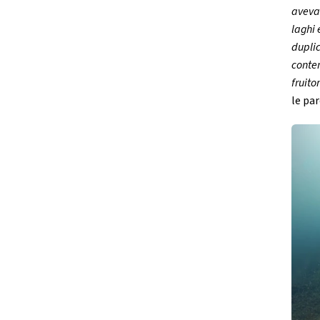
aveva 
laghi 
duplic
contem
fruito
le pa