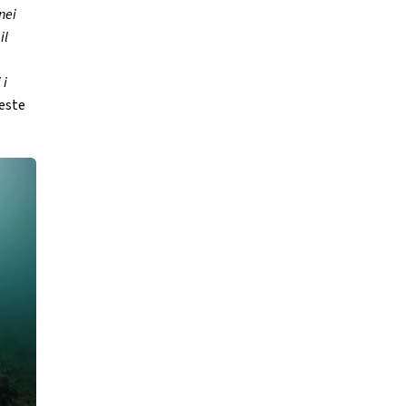
nei
il
 i
ueste