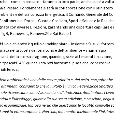
rche – come in passato – faranno la loro parte; anche questa volt
a e Pesaro. Fondamentale sarà la collaborazione con il Ministero
Ambiente e della Sicurezza Energetica, il Comando Generale del C
Capitanerie di Porto – Guardia Costiera, Sport e Salute e la Rai, ch
nata con diverse Direzioni, garantendo una copertura capillare e 
a TgR, Rainews.it, Rainews24 e Rai Radio 1.
ettivo dichiarato è quello di raddoppiare – insieme a Suzuki, forte
nata nella tutela del territorio e dell’ambiente – i numeri già
tanti della scorsa stagione, quando, grazie ai tesserati in azione,
o “pescati” 450 quintali tra reti fantasma, plastiche, copertoni e
ali ferrosi.
tela ambientale è una delle nostre priorità e, del resto, non potrebbe
 altrimenti, considerato che la FIPSAS è l’unica Federazione Sportiva
nale riconosciuta come Associazione di Protezione Ambientale. L’even
ndali e Pulispiagge, giunto alla sua sesta edizione, è cresciuto, negli 
o esponenziale. Riprova ne sia che quest’anno le località coinvolte s
i anni fa erano appena 4. Non solo, ma mentre inizialmente l’iniziati