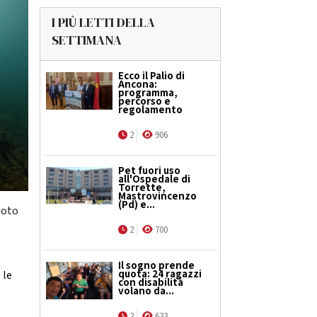
I PIÙ LETTI DELLA
SETTIMANA
Ecco il Palio di
Ancona:
programma,
percorso e
regolamento
2
906
Pet fuori uso
all'Ospedale di
Torrette,
Mastrovincenzo
(Pd) e...
uoto
2
700
Il sogno prende
quota: 24 ragazzi
 le
con disabilità
volano da...
2
633