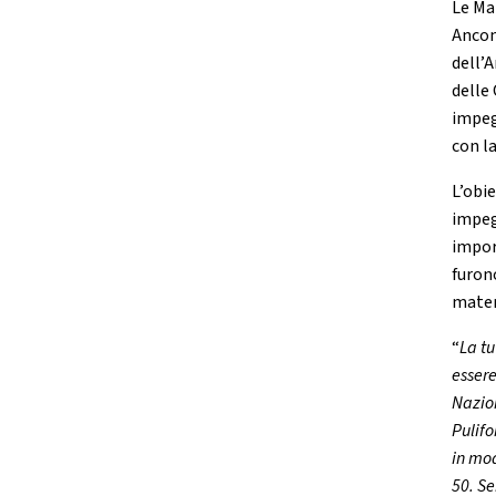
Le Ma
Ancon
dell’
delle 
impeg
con l
L’obi
impeg
impor
furon
materi
“
La tu
essere
Nazio
Pulifo
in mod
50. Se