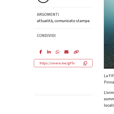
ARGOMENTI
attualità
,
comunicato stampa
CONDIVIDI
https://vivere.me/gPfx
La FI
Pinnat
L’orm
somme
locali