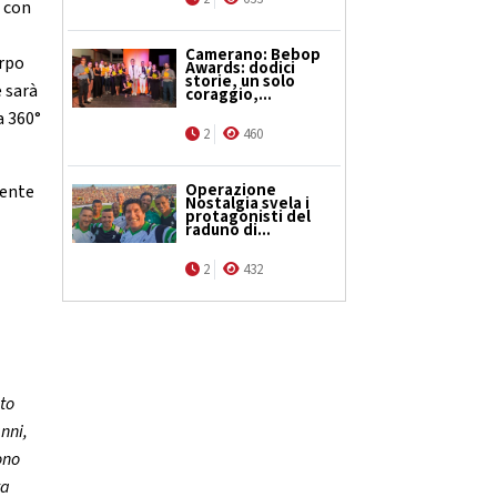
a con
Camerano: Bebop
orpo
Awards: dodici
storie, un solo
e sarà
coraggio,...
a 360°
2
460
Operazione
mente
Nostalgia svela i
protagonisti del
raduno di...
2
432
to
anni,
ono
va