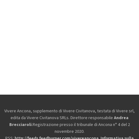
Vivere Ancona, supplemento di Vivere Civitanova, testata di Vivere srl,
edita da
Vivere Civitanova SRLs. Direttore responsabile
Andrea
Brecciaroli
.Registrazione presso il tribunale di Ancona n° 4 del 2
novembre 2020.
RSS:
http://feeds.feedburner.com/vivereancona
.
Informativa sulla