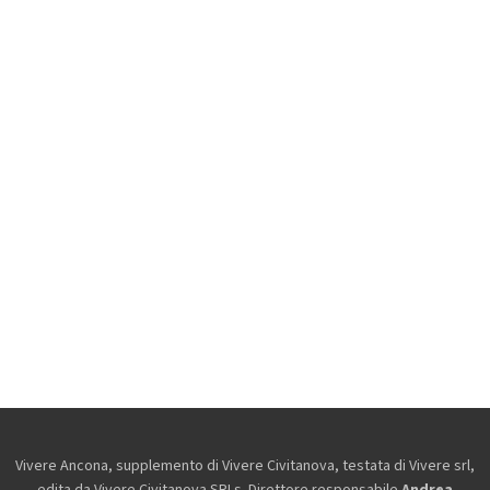
Vivere Ancona, supplemento di Vivere Civitanova, testata di Vivere srl,
edita da
Vivere Civitanova SRLs. Direttore responsabile
Andrea